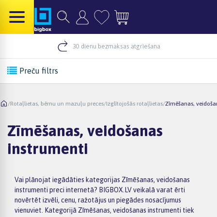
30 dienu bezmaksas atgriešana
Preču filtrs
/
Rotaļlietas, bērnu un mazuļu preces
/
Izglītojošās rotaļlietas
/
Zīmēšanas, veidoša
Zīmēšanas, veidošanas
instrumenti
Vai plānojat iegādāties kategorijas Zīmēšanas, veidošanas
instrumenti preci internetā? BIGBOX.LV veikalā varat ērti
novērtēt izvēli, cenu, ražotājus un piegādes nosacījumus
vienuviet. Kategorijā Zīmēšanas, veidošanas instrumenti tiek