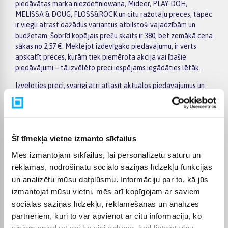
piedāvātas marka niezdefiniowana, Mideer, PLAY-DOH,
MELISSA & DOUG, FLOSS&ROCK un citu ražotāju preces, tāpēc
ir viegli atrast dažādus variantus atbilstoši vajadzībām un
budžetam. Šobrīd kopējais preču skaits ir 380, bet zemākā cena
sākas no 2,57 €. Meklējot izdevīgāko piedāvājumu, ir vērts
apskatīt preces, kurām tiek piemērota akcija vai īpašie
piedāvājumi – tā izvēlēto preci iespējams iegādāties lētāk.
Izvēloties preci, svarīgi ātri atlasīt aktuālos piedāvājumus un
skaidri redzēt atšķirības starp modeļiem. Kreisajā pusē esošie
filtri palīdz sašaurināt kategorijas Zīmēšanas, veidošanas
instrumenti izvēli pēc ražotāja, cenas, īpašībām vai citiem
svarīgiem parametriem, bet preču sarakstā var ērti salīdzināt
Šī tīmekļa vietne izmanto sīkfailus
dažādus piedāvājumus. Atverot konkrētās preces lapu,
atradīsiet detalizētāku informāciju par tehniskajiem datiem,
Mēs izmantojam sīkfailus, lai personalizētu saturu un
piegādes termiņu, apmaksas veidiem un pirkuma nosacījumiem,
reklāmas, nodrošinātu sociālo saziņas līdzekļu funkcijas
tāpēc lēmumu pieņemt būs vieglāk.
un analizētu mūsu datplūsmu. Informāciju par to, kā jūs
Lielākas vērtības pirkumiem BIGBOX.LV piedāvā ērtu apmaksu
izmantojat mūsu vietni, mēs arī kopīgojam ar saviem
pa daļām – par pirkumu iespējams norēķināties 6 vienādos
sociālās saziņas līdzekļu, reklamēšanas un analīzes
maksājumos. Tas ļauj ērtāk plānot izdevumus un izvēlēties sev
partneriem, kuri to var apvienot ar citu informāciju, ko
piemērotu apmaksas veidu. Pasūtījumi tiek piegādāti visā
viņiem sniedzat vai ko viņi apkopo, kad lietojat viņu