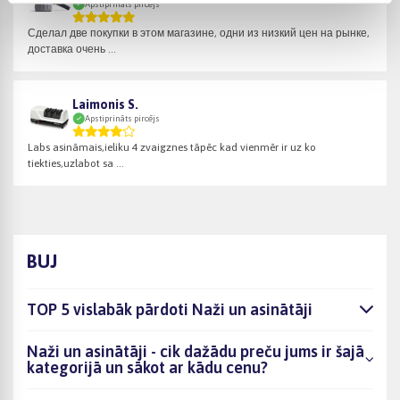
Apstiprināts pircējs
Сделал две покупки в этом магазине, одни из низкий цен на рынке,
доставка очень ...
Laimonis S.
Apstiprināts pircējs
Labs asināmais,ieliku 4 zvaigznes tāpēc kad vienmēr ir uz ko
tiekties,uzlabot sa ...
BUJ
TOP 5 vislabāk pārdoti Naži un asinātāji
Naži un asinātāji - cik dažādu preču jums ir šajā
kategorijā un sākot ar kādu cenu?