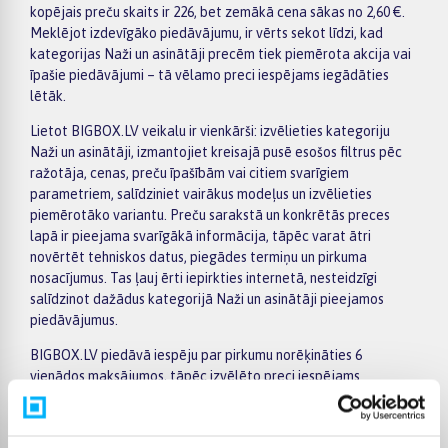
kopējais preču skaits ir 226, bet zemākā cena sākas no 2,60 €.
Meklējot izdevīgāko piedāvājumu, ir vērts sekot līdzi, kad
kategorijas Naži un asinātāji precēm tiek piemērota akcija vai
īpašie piedāvājumi – tā vēlamo preci iespējams iegādāties
lētāk.
Lietot BIGBOX.LV veikalu ir vienkārši: izvēlieties kategoriju
Naži un asinātāji, izmantojiet kreisajā pusē esošos filtrus pēc
ražotāja, cenas, preču īpašībām vai citiem svarīgiem
parametriem, salīdziniet vairākus modeļus un izvēlieties
piemērotāko variantu. Preču sarakstā un konkrētās preces
lapā ir pieejama svarīgākā informācija, tāpēc varat ātri
novērtēt tehniskos datus, piegādes termiņu un pirkuma
nosacījumus. Tas ļauj ērti iepirkties internetā, nesteidzīgi
salīdzinot dažādus kategorijā Naži un asinātāji pieejamos
piedāvājumus.
BIGBOX.LV piedāvā iespēju par pirkumu norēķināties 6
vienādos maksājumos, tāpēc izvēlēto preci iespējams
iegādāties ērtāk, sadalot maksājumu vairākās daļās. Piegāde
ir pieejama visā Latvijā: piegāde uz pakomātiem maksā no 2,99
€, bet pasūtījumiem virs 499 € piegāde uz pakomātu ir bez