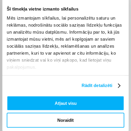
maksas; kurjera piegāde maksā no 3,99 €. Precīzs katras
Šī tīmekļa vietne izmanto sīkfailus
preces piegādes termiņš vienmēr ir norādīts konkrētās preces
lapā.
Mēs izmantojam sīkfailus, lai personalizētu saturu un
reklāmas, nodrošinātu sociālo saziņas līdzekļu funkcijas
Piemērotu preci no kategorijas Naži un asinātāji piegādāsim
un analizētu mūsu datplūsmu. Informāciju par to, kā jūs
norādītajā termiņā, lai pirkumu internetā varētu saņemt jums
ērtā veidā.
izmantojat mūsu vietni, mēs arī kopīgojam ar saviem
sociālās saziņas līdzekļu, reklamēšanas un analīzes
partneriem, kuri to var apvienot ar citu informāciju, ko
viņiem sniedzat vai ko viņi apkopo, kad lietojat viņu
pakalpojumus.
Pircēju atsauksmes par precēm
Rādīt detalizēti
Igors A.
Apstiprināts pircējs
Atļaut visu
Оптимальное соотношение цены, качества и скорости заточки . У
меня есть китайски ...
Noraidīt
Zanna M.