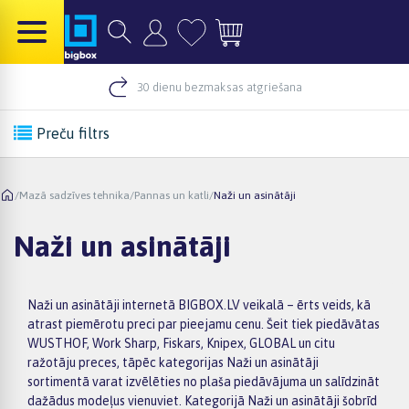
30 dienu bezmaksas atgriešana
Preču filtrs
/
Mazā sadzīves tehnika
/
Pannas un katli
/
Naži un asinātāji
Naži un asinātāji
Naži un asinātāji internetā BIGBOX.LV veikalā – ērts veids, kā
atrast piemērotu preci par pieejamu cenu. Šeit tiek piedāvātas
WUSTHOF, Work Sharp, Fiskars, Knipex, GLOBAL un citu
ražotāju preces, tāpēc kategorijas Naži un asinātāji
sortimentā varat izvēlēties no plaša piedāvājuma un salīdzināt
dažādus modeļus vienuviet. Kategorijā Naži un asinātāji šobrīd