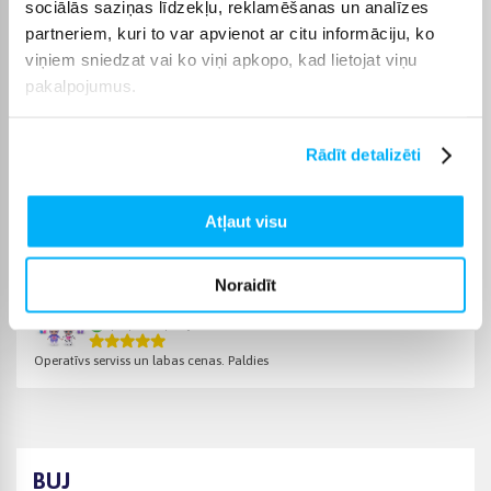
iztēli un sociālās prasmes.
sociālās saziņas līdzekļu, reklamēšanas un analīzes
partneriem, kuri to var apvienot ar citu informāciju, ko
Bigbox
viņiem sniedzat vai ko viņi apkopo, kad lietojat viņu
Iegādājoties lelles, Bigbox piedāvā iespēju izmantot
pakalpojumus.
bezprocentu nomaksu līdz 6 mēnešiem. Pārbaudiet pie katra
produkta, vai tam ir pieejama bezmaksas piegāde.
Rādīt detalizēti
Atļaut visu
Pircēju atsauksmes par precēm
Noraidīt
Laura G.
Apstiprināts pircējs
Operatīvs serviss un labas cenas. Paldies
BUJ