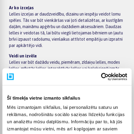
Ar ko izceļas
Lelles izceļas ar daudzveidību, dizainu un iespēju veidot lomu
spēles. Tās var būt vienkāršas vai ļoti detalizētas, ar kustīgām
daļām, maināmu apģērbu un dažādiem aksesuāriem. Daudzas
lelles ir veidotas tā, lai būtu viegli lietojamas bērniem un ļautu
brīvi izpaust radošumu, vienlaikus attīstot empātiju un izpratni
par apkārtējo vidi.
Veidi un izvēle
Lelles var būt dažādu veidu, piemēram, zīdaiņu lelles, modes
lelles, mīkstās lelles, interaktīvās lelles vai kolekcionējamās
lelles. Pieejami arī dažādi aksesuāri, apģērbi un tematiski
komplekti, kas paplašina spēles iespējas. Izvēloties lelli, svarīgi
ņemt vērā bērna vecumu, materiālu kvalitāti un to, vai
rotaļlieta atbilst bērna interesēm un spēļu stilam .
Šī tīmekļa vietne izmanto sīkfailus
Kam piemērotas
Mēs izmantojam sīkfailus, lai personalizētu saturu un
Lelles ir piemērotas dažāda vecuma bērniem, sākot no pašiem
reklāmas, nodrošinātu sociālo saziņas līdzekļu funkcijas
mazākajiem līdz vecākiem bērniem, kuriem patīk radošas un
un analizētu mūsu datplūsmu. Informāciju par to, kā jūs
lomu spēles. Tās ir lieliski piemērotas gan individuālai rotaļai,
izmantojat mūsu vietni, mēs arī kopīgojam ar saviem
gan spēlēšanai kopā ar citiem, palīdzot attīstīt komunikāciju,