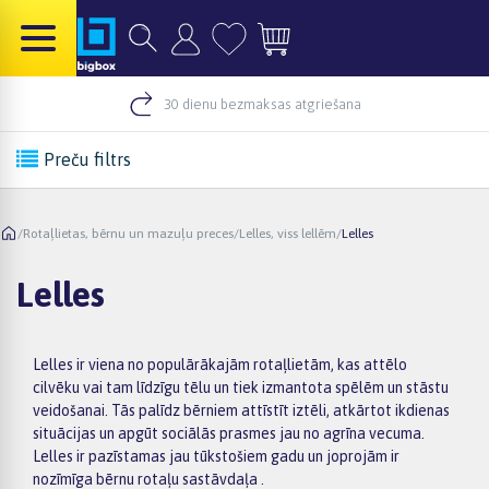
30 dienu bezmaksas atgriešana
Preču filtrs
/
Rotaļlietas, bērnu un mazuļu preces
/
Lelles, viss lellēm
/
Lelles
Lelles
Lelles ir viena no populārākajām rotaļlietām, kas attēlo
cilvēku vai tam līdzīgu tēlu un tiek izmantota spēlēm un stāstu
veidošanai. Tās palīdz bērniem attīstīt iztēli, atkārtot ikdienas
situācijas un apgūt sociālās prasmes jau no agrīna vecuma.
Lelles ir pazīstamas jau tūkstošiem gadu un joprojām ir
nozīmīga bērnu rotaļu sastāvdaļa .