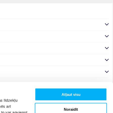
Atļaut visu
s līdzekļu
mēs arī
Noraidīt
 to var apvienot