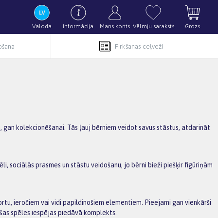
Valoda
Informācija
Mans konts
Vēlmju saraksts
Grozs
pošana
Pirkšanas ceļveži
m, gan kolekcionēšanai. Tās ļauj bērniem veidot savus stāstus, atdarināt
i, sociālās prasmes un stāstu veidošanu, jo bērni bieži piešķir figūriņām
ortu, ieročiem vai vidi papildinošiem elementiem. Pieejami gan vienkārši
ašas spēles iespējas piedāvā komplekts.