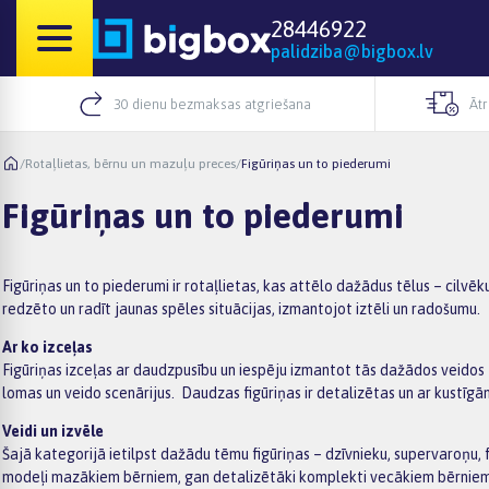
28446922
palidziba@bigbox.lv
30 dienu bezmaksas atgriešana
Āt
/
Rotaļlietas, bērnu un mazuļu preces
/
Figūriņas un to piederumi
Figūriņas un to piederumi
Figūriņas un to piederumi ir rotaļlietas, kas attēlo dažādus tēlus – cilv
redzēto un radīt jaunas spēles situācijas, izmantojot iztēli un radošumu.
Ar ko izceļas
Figūriņas izceļas ar daudzpusību un iespēju izmantot tās dažādos veidos – 
lomas un veido scenārijus. Daudzas figūriņas ir detalizētas un ar kustīg
Veidi un izvēle
Šajā kategorijā ietilpst dažādu tēmu figūriņas – dzīvnieku, supervaroņu, 
modeļi mazākiem bērniem, gan detalizētāki komplekti vecākiem bērniem. I