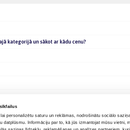
šajā kategorijā un sākot ar kādu cenu?
sīkfailus
lai personalizētu saturu un reklāmas, nodrošinātu sociālo saziņa
u datplūsmu. Informāciju par to, kā jūs izmantojat mūsu vietni, 
ās saziņas līdzekļu, reklamēšanas un analīzes partneriem, kuri