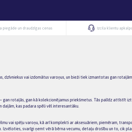
ra piegāde un draudzīgas cenas
Izcila klientu apkal
ēkus, dzīvniekus vai izdomātus varoņus, un bieži tiek izmantotas gan rotaļā
gan rotaļās, gan kā kolekcionējamus priekšmetus. Tās palīdz attīstīt iztēl
ām daļām, kas padara spēli vēl interesantāku.
filmu vai spēļu varoņu, kā arī komplekti ar aksesuāriem, piemēram, transp
zvēloties, svarīgi ņemt vērā bērna vecumu, detaļu drošību un to, cik pl