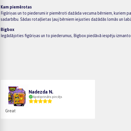
Kam piemērotas
Figūriņas un to piederumi ir piemēroti dažāda vecuma bērniem, kuriem patīk
sadarbību. Šādas rotaļlietas ļauj bērniem iejusties dažādās lomās un lab
Bigbox
Iegādājoties figūriņas un to piederumus, Bigbox piedāvā iespēju izmant
Nadezda N.
Apstiprināts pircējs
Great