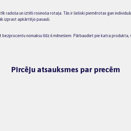
 radoša un iztēli rosinoša rotaļa. Tās ir lieliski piemērotas gan individuā
āk izprast apkārtējo pasauli.
ot bezprocentu nomaksu līdz 6 mēnešiem. Pārbaudiet pie katra produkta,
Pircēju atsauksmes par precēm