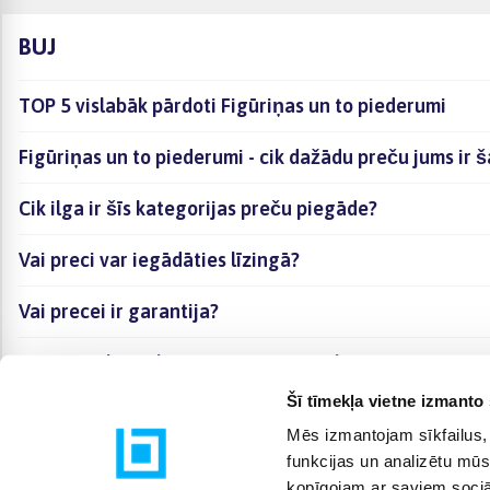
BUJ
TOP 5 vislabāk pārdoti Figūriņas un to piederumi
Figūriņas un to piederumi - cik dažādu preču jums ir 
Cik ilga ir šīs kategorijas preču piegāde?
Vai preci var iegādāties līzingā?
Vai precei ir garantija?
Kā visērtāk izvēlēties sev piemērotāko preci?
Šī tīmekļa vietne izmanto 
Mēs izmantojam sīkfailus, 
funkcijas un analizētu mūs
kopīgojam ar saviem sociāl