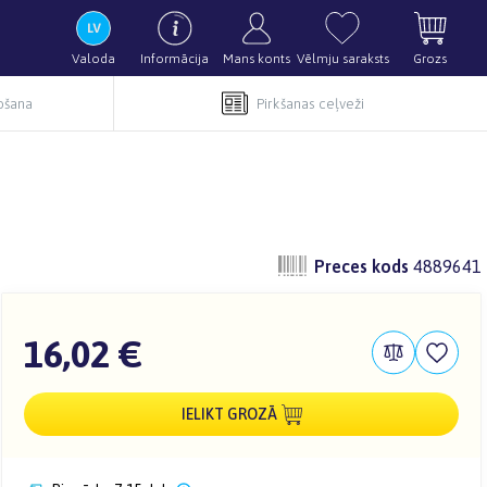
Valoda
Informācija
Mans konts
Vēlmju saraksts
Grozs
pošana
Pirkšanas ceļveži
Preces kods
4889641
16,02 €
IELIKT GROZĀ