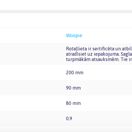
Woopie
Rotaļlieta ir sertificēta un atbilst Eiropas Savienības rotaļlietu prasībām. CE marķējumu
atradīsiet uz iepakojuma. Sagla
turpmākām atsauksmēm. Tie ir 
200 mm
90 mm
80 mm
0.9