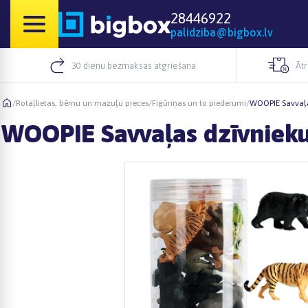
28446922
palidziba@bigbox.lv
30 dienu bezmaksas atgriešana
Āt
/
Rotaļlietas, bērnu un mazuļu preces
/
Figūriņas un to piederumi
/
WOOPIE Savvaļas
WOOPIE Savvaļas dzīvnieku 