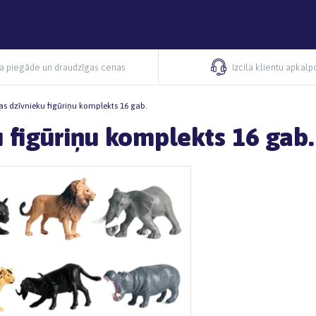
ra piegāde un draudzīgas cenas
Izcila klientu apkal
 dzīvnieku figūriņu komplekts 16 gab.
figūriņu komplekts 16 gab.