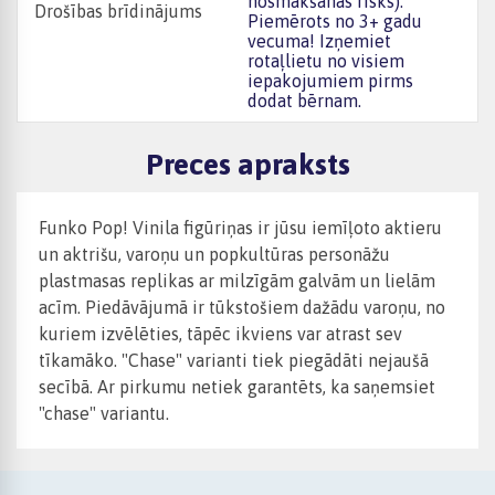
nosmakšanas risks).
Drošības brīdinājums
Piemērots no 3+ gadu
vecuma! Izņemiet
rotaļlietu no visiem
iepakojumiem pirms
dodat bērnam.
Preces apraksts
Funko Pop! Vinila figūriņas ir jūsu iemīļoto aktieru
un aktrišu, varoņu un popkultūras personāžu
plastmasas replikas ar milzīgām galvām un lielām
acīm. Piedāvājumā ir tūkstošiem dažādu varoņu, no
kuriem izvēlēties, tāpēc ikviens var atrast sev
tīkamāko. "Chase" varianti tiek piegādāti nejaušā
secībā. Ar pirkumu netiek garantēts, ka saņemsiet
"chase" variantu.