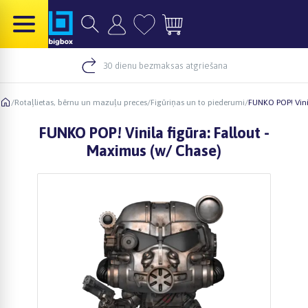
30 dienu bezmaksas atgriešana
/
Rotaļlietas, bērnu un mazuļu preces
/
Figūriņas un to piederumi
/
FUNKO POP! Vini
FUNKO POP! Vinila figūra: Fallout -
Maximus (w/ Chase)