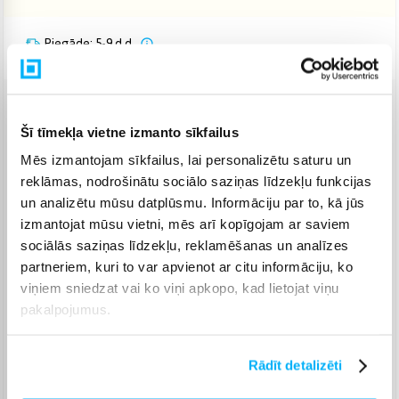
Piegāde: 5-9 d.d.
Venipak pakomāts
(
2,99 €
)
Šī tīmekļa vietne izmanto sīkfailus
Augusts 12d. - Augusts 18d.
Mēs izmantojam sīkfailus, lai personalizētu saturu un
Venipak Kurjers
(
4,99 €
)
reklāmas, nodrošinātu sociālo saziņas līdzekļu funkcijas
Apmaksā pilnu summu skaidrā naudā piegādes brīdī.
Augusts 13d. - Augusts 19d.
un analizētu mūsu datplūsmu. Informāciju par to, kā jūs
izmantojat mūsu vietni, mēs arī kopīgojam ar saviem
Omniva pakomāts
(
3,99 €
)
Augusts 12d. - Augusts 18d.
sociālās saziņas līdzekļu, reklamēšanas un analīzes
partneriem, kuri to var apvienot ar citu informāciju, ko
Smartposti pakomāts
(
2,99 €
)
viņiem sniedzat vai ko viņi apkopo, kad lietojat viņu
Augusts 12d. - Augusts 18d.
pakalpojumus.
DPD pakomāts
(
4,99 €
)
Augusts 12d. - Augusts 18d.
DPD kurjers
(
5,99 €
)
Rādīt detalizēti
Augusts 13d. - Augusts 19d.