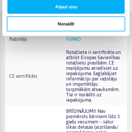
Atļaut visu
Raksturlielumi
Noraidīt
Ražotājs
FUNKO
Rotaļlieta ir sertificēta un
atbilst Eiropas Savienības
rotaļlietu prasībām. CE
marķējumu atradīsiet uz
iepakojuma. Saglabājiet
CE sertifikāts
informāciju par ražotāju
un importētāju
turpmākām atsauksmēm.
Tie ir norādīti uz
iepakojuma.
BRĪDINĀJUMI! Nav
piemērots bērniem līdz 3
gadu vecumam – satur
sīkas detaļas (aizrīšanās/