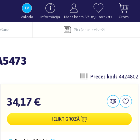
Valoda
Informācija
Mans konts
Vēlmju saraksts
Grozs
pošana
Pirkšanas ceļveži
A5473
Preces kods
4424802
34,17 €
IELIKT GROZĀ