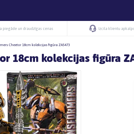
ra piegāde un draudzīgas cenas
Izcila klientu apkal
mers Cheetor 18cm kolekcijas figūra ZA5473
or 18cm kolekcijas figūra Z