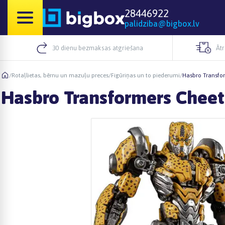
28446922
palidziba@bigbox.lv
30 dienu bezmaksas atgriešana
Āt
/
Rotaļlietas, bērnu un mazuļu preces
/
Figūriņas un to piederumi
/
Hasbro Transfor
Hasbro Transformers Cheet