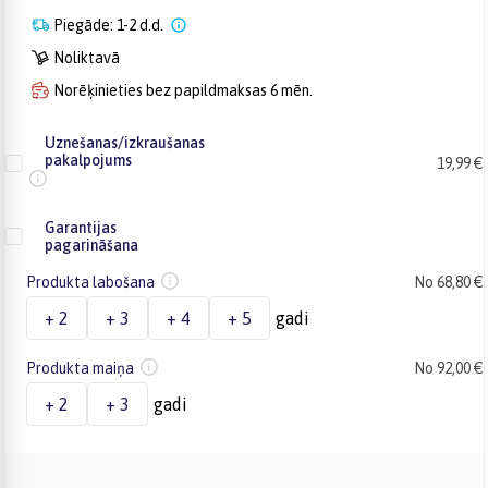
Piegāde: 1-2 d.d.
Noliktavā
Norēķinieties bez papildmaksas 6 mēn.
Uznešanas/izkraušanas
pakalpojums
19,99 €
Garantijas
pagarināšana
Produkta labošana
No 68,80 €
+ 2
+ 3
+ 4
+ 5
gadi
Produkta maiņa
No 92,00 €
+ 2
+ 3
gadi