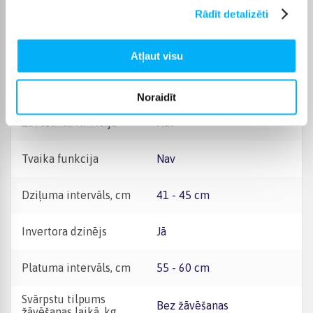
Garantijas laiks
24 mēn.
Rādīt detalizēti
Komplektēšanas valsts
Ķīna
Atļaut visu
Enerģijas klase
C
Noraidīt
Žāvēšanas funkcija
Nav
Tvaika funkcija
Nav
Dziļuma intervāls, cm
41 - 45 cm
Invertora dzinējs
Jā
Platuma intervāls, cm
55 - 60 cm
Svārpstu tilpums
Bez žāvēšanas
žāvēšanas laikā, kg