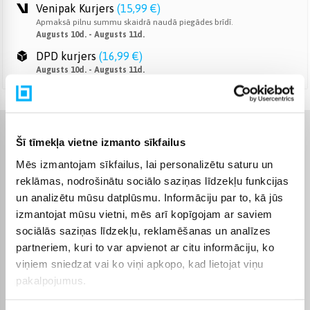
Venipak Kurjers
(
15,99 €
)
Apmaksā pilnu summu skaidrā naudā piegādes brīdī.
Augusts 10d. - Augusts 11d.
DPD kurjers
(
16,99 €
)
Augusts 10d. - Augusts 11d.
Raksturlielumi
Šī tīmekļa vietne izmanto sīkfailus
Mēs izmantojam sīkfailus, lai personalizētu saturu un
Ražotājs
Samsung
reklāmas, nodrošinātu sociālo saziņas līdzekļu funkcijas
un analizētu mūsu datplūsmu. Informāciju par to, kā jūs
Automātiskā dozēšana
Nav
izmantojat mūsu vietni, mēs arī kopīgojam ar saviem
sociālās saziņas līdzekļu, reklamēšanas un analīzes
partneriem, kuri to var apvienot ar citu informāciju, ko
Siltumsūknis
Nē
viņiem sniedzat vai ko viņi apkopo, kad lietojat viņu
Pilns dziļums, ieskaitot
pakalpojumus.
44
pārkari, cm