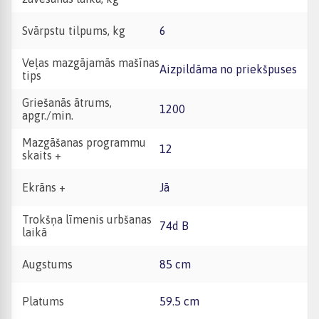
Svārpstu tilpums, kg
6
Veļas mazgājamās mašīnas
Aizpildāma no priekšpuses
tips
Griešanās ātrums,
1200
apgr./min.
Mazgāšanas programmu
12
skaits +
Ekrāns +
Jā
Trokšņa līmenis urbšanas
74d B
laikā
Augstums
85 cm
Platums
59.5 cm