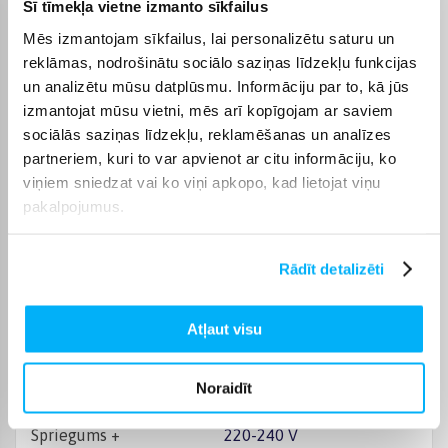
Šī tīmekļa vietne izmanto sīkfailus
Sildvirsmu skaits
2
Mēs izmantojam sīkfailus, lai personalizētu saturu un
reklāmas, nodrošinātu sociālo saziņas līdzekļu funkcijas
Plīts platums
28.8
un analizētu mūsu datplūsmu. Informāciju par to, kā jūs
izmantojat mūsu vietni, mēs arī kopīgojam ar saviem
Augstums
0.5 cm
sociālās saziņas līdzekļu, reklamēšanas un analīzes
partneriem, kuri to var apvienot ar citu informāciju, ko
Platums
29 cm
viņiem sniedzat vai ko viņi apkopo, kad lietojat viņu
pakalpojumus.
Dziļums
52 cm
Rādīt detalizēti
Krāsa
Melns
Atļaut visu
Svars, Kg
6.8
Produkta kategorija
Plītis
Noraidīt
Spriegums +
220-240 V