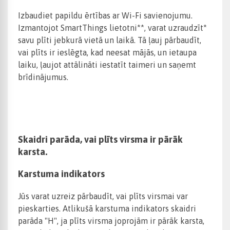
Izbaudiet papildu ērtības ar Wi-Fi savienojumu.
Izmantojot SmartThings lietotni**, varat uzraudzīt*
savu plīti jebkurā vietā un laikā. Tā ļauj pārbaudīt,
vai plīts ir ieslēgta, kad neesat mājās, un ietaupa
laiku, ļaujot attālināti iestatīt taimeri un saņemt
brīdinājumus.
Skaidri parāda, vai plīts virsma ir pārāk
karsta.
Karstuma indikators
Jūs varat uzreiz pārbaudīt, vai plīts virsmai var
pieskarties. Atlikušā karstuma indikators skaidri
parāda "H", ja plīts virsma joprojām ir pārāk karsta,