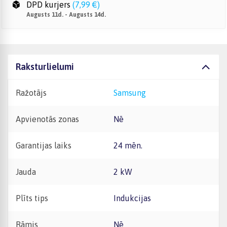
DPD kurjers
(
7,99 €
)
Augusts 11d. - Augusts 14d.
Raksturlielumi
Ražotājs
Samsung
Apvienotās zonas
Nē
Garantijas laiks
24 mēn.
Jauda
2 kW
Plīts tips
Indukcijas
Rāmis
Nē