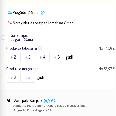
Piegāde: 2-5 d.d.
Norēķinieties bez papildmaksas 6 mēn.
Garantijas
pagarināšana
Produkta labošana
No 44,58 €
+ 2
+ 3
+ 4
+ 5
gadi
Produkta maiņa
No 58,97 €
+ 2
+ 3
gadi
Venipak Kurjers
(
6,99 €
)
Apmaksā pilnu summu skaidrā naudā piegādes brīdī.
Augusts 11d. - Augusts 14d.