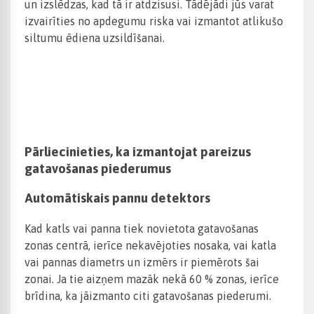
un izslēdzas, kad tā ir atdzisusi. Tādējādi jūs varat
izvairīties no apdegumu riska vai izmantot atlikušo
siltumu ēdiena uzsildīšanai.
Pārliecinieties, ka izmantojat pareizus
gatavošanas piederumus
Automātiskais pannu detektors
Kad katls vai panna tiek novietota gatavošanas
zonas centrā, ierīce nekavējoties nosaka, vai katla
vai pannas diametrs un izmērs ir piemērots šai
zonai. Ja tie aizņem mazāk nekā 60 % zonas, ierīce
brīdina, ka jāizmanto citi gatavošanas piederumi.