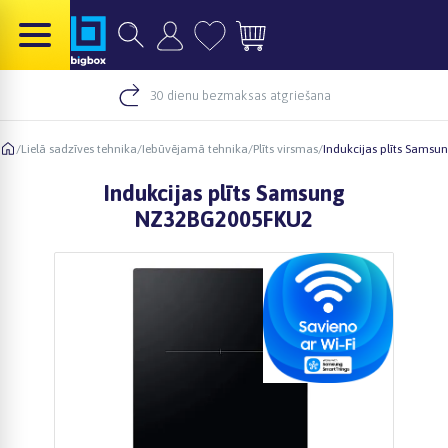
30 dienu bezmaksas atgriešana
/
Lielā sadzīves tehnika
/
Iebūvējamā tehnika
/
Plīts virsmas
/
Indukcijas plīts Sams
Indukcijas plīts Samsung
NZ32BG2005FKU2