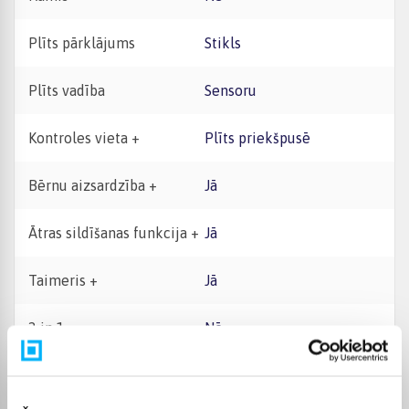
Plīts pārklājums
Stikls
Plīts vadība
Sensoru
Kontroles vieta +
Plīts priekšpusē
Bērnu aizsardzība +
Jā
Ātras sildīšanas funkcija +
Jā
Taimeris +
Jā
2 in 1
Nē
Paaugstinātas jaudas
Jā
funkcija +