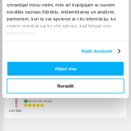
€, bet pasūtījumiem virs 499 € piegāde uz pakomātu ir bez
izmantojat mūsu vietni, mēs arī kopīgojam ar saviem
maksas; kurjera piegāde maksā no 3,99 €. Precīzs katras
sociālās saziņas līdzekļu, reklamēšanas un analīzes
preces piegādes termiņš vienmēr ir norādīts konkrētās preces
partneriem, kuri to var apvienot ar citu informāciju, ko
lapā.
viņiem sniedzat vai ko viņi apkopo, kad lietojat viņu
Piemērotu preci no kategorijas Dekoratīvā kosmētika lūpām
pakalpojumus.
piegādāsim norādītajā termiņā, lai pirkumu internetā varētu
saņemt jums ērtā veidā.
Rādīt detalizēti
Atļaut visu
Pircēju atsauksmes par precēm
Noraidīt
Iveta B.
Apstiprināts pircējs
Loti labi