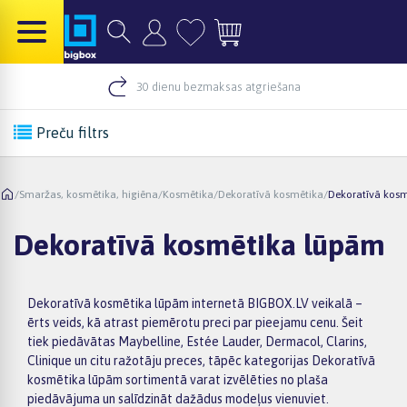
30 dienu bezmaksas atgriešana
Preču filtrs
/
Smaržas, kosmētika, higiēna
/
Kosmētika
/
Dekoratīvā kosmētika
/
Dekoratīvā kos
Dekoratīvā kosmētika lūpām
Dekoratīvā kosmētika lūpām internetā BIGBOX.LV veikalā –
ērts veids, kā atrast piemērotu preci par pieejamu cenu. Šeit
tiek piedāvātas Maybelline, Estée Lauder, Dermacol, Clarins,
Clinique un citu ražotāju preces, tāpēc kategorijas Dekoratīvā
kosmētika lūpām sortimentā varat izvēlēties no plaša
piedāvājuma un salīdzināt dažādus modeļus vienuviet.