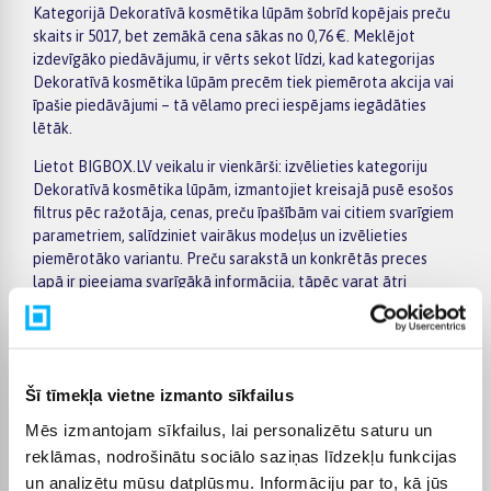
Kategorijā Dekoratīvā kosmētika lūpām šobrīd kopējais preču
skaits ir 5017, bet zemākā cena sākas no 0,76 €. Meklējot
izdevīgāko piedāvājumu, ir vērts sekot līdzi, kad kategorijas
Dekoratīvā kosmētika lūpām precēm tiek piemērota akcija vai
īpašie piedāvājumi – tā vēlamo preci iespējams iegādāties
lētāk.
Lietot BIGBOX.LV veikalu ir vienkārši: izvēlieties kategoriju
Dekoratīvā kosmētika lūpām, izmantojiet kreisajā pusē esošos
filtrus pēc ražotāja, cenas, preču īpašībām vai citiem svarīgiem
parametriem, salīdziniet vairākus modeļus un izvēlieties
piemērotāko variantu. Preču sarakstā un konkrētās preces
lapā ir pieejama svarīgākā informācija, tāpēc varat ātri
novērtēt tehniskos datus, piegādes termiņu un pirkuma
nosacījumus. Tas ļauj ērti iepirkties internetā, nesteidzīgi
salīdzinot dažādus kategorijā Dekoratīvā kosmētika lūpām
pieejamos piedāvājumus.
Šī tīmekļa vietne izmanto sīkfailus
BIGBOX.LV piedāvā iespēju par pirkumu norēķināties 6
Mēs izmantojam sīkfailus, lai personalizētu saturu un
vienādos maksājumos, tāpēc izvēlēto preci iespējams
reklāmas, nodrošinātu sociālo saziņas līdzekļu funkcijas
iegādāties ērtāk, sadalot maksājumu vairākās daļās. Piegāde
ir pieejama visā Latvijā: piegāde uz pakomātiem maksā no 2,99
un analizētu mūsu datplūsmu. Informāciju par to, kā jūs