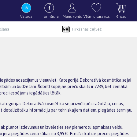
Valoda
Informācija
Mans konts
Vēlmju saraksts
Grozs
pošana
Pirkšanas ceļveži
 piegādes nosacījumus vienuviet. Kategorijā Dekoratīvā kosmētika sejai
adzībām un budžetam. Šobrīd kopējais preču skaits ir 7239, bet zemākā
preci iespējams iegādāties lētāk.
t kategorijas Dekoratīvā kosmētika sejai izvēli pēc ražotāja, cenas,
et detalizētāku informāciju par tehniskajiem datiem, piegādes termiņu,
tāk plānot izdevumus un izvēlēties sev piemērotu apmaksas veidu.
urjera piegādes cena sākas no 3,99 €. Precīzs katras preces piegādes