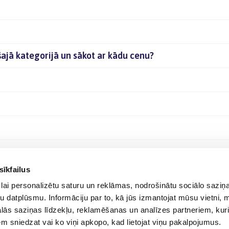
šajā kategorijā un sākot ar kādu cenu?
sīkfailus
lai personalizētu saturu un reklāmas, nodrošinātu sociālo saziņa
u datplūsmu. Informāciju par to, kā jūs izmantojat mūsu vietni, 
ās saziņas līdzekļu, reklamēšanas un analīzes partneriem, kuri
iem sniedzat vai ko viņi apkopo, kad lietojat viņu pakalpojumus.