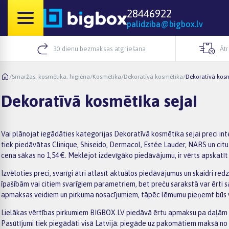
28446922
palidziba@bigbox.lv
30 dienu bezmaksas atgriešana
Āt
/
Smaržas, kosmētika, higiēna
/
Kosmētika
/
Dekoratīvā kosmētika
/
Dekoratīvā kosm
Dekoratīvā kosmētika sejai
Vai plānojat iegādāties kategorijas Dekoratīvā kosmētika sejai preci int
tiek piedāvātas Clinique, Shiseido, Dermacol, Estée Lauder, NARS un citu
cena sākas no 1,54 €. Meklējot izdevīgāko piedāvājumu, ir vērts apskatīt
Izvēloties preci, svarīgi ātri atlasīt aktuālos piedāvājumus un skaidri re
īpašībām vai citiem svarīgiem parametriem, bet preču sarakstā var ērti 
apmaksas veidiem un pirkuma nosacījumiem, tāpēc lēmumu pieņemt būs 
Lielākas vērtības pirkumiem BIGBOX.LV piedāvā ērtu apmaksu pa daļām –
Pasūtījumi tiek piegādāti visā Latvijā: piegāde uz pakomātiem maksā no 