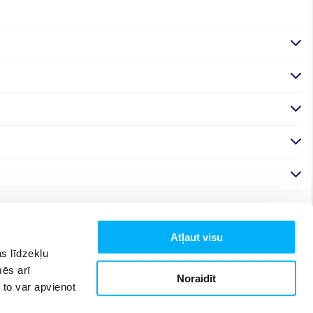
Atļaut visu
s līdzekļu
mēs arī
Noraidīt
 to var apvienot