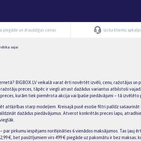
ra piegāde un draudzīgas cenas
Izcila klientu apkal
ētika sejai
ernetā? BIGBOX.LV veikalā varat ērti novērtēt izvēli, cenu, ražotājus un
 ražotāju preces, tāpēc ir viegli atrast dažādus variantus atbilstoši vaj
 preces, kurām tiek piemērota akcija vai īpašie piedāvājumi – tā izvēlēto 
dzēt atšķirības starp modeļiem. Kreisajā pusē esošie filtri palīdz sašaurinā
salīdzināt dažādus piedāvājumus. Atverot konkrētās preces lapu, atradīsi
vieglāk.
 par pirkumu iespējams norēķināties 6 vienādos maksājumos. Tas ļauj ēr
2,99 €, bet pasūtījumiem virs 499 € piegāde uz pakomātu ir bez maksas; k