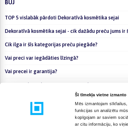
BUJ
TOP 5 vislabāk pārdoti Dekoratīvā kosmētika sejai
Dekoratīvā kosmētika sejai - cik dažādu preču jums ir 
Cik ilga ir šīs kategorijas preču piegāde?
Vai preci var iegādāties līzingā?
Vai precei ir garantija?
Kā visērtāk izvēlēties sev piemērotāko preci?
Šī tīmekļa vietne izmanto 
Mēs izmantojam sīkfailus, 
funkcijas un analizētu mūs
kopīgojam ar saviem sociāl
ar citu informāciju, ko viņ