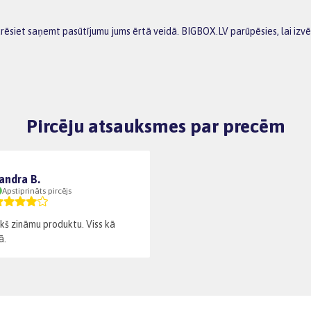
arēsiet saņemt pasūtījumu jums ērtā veidā. BIGBOX.LV parūpēsies, lai izv
Pircēju atsauksmes par precēm
andra B.
Apstiprināts pircējs
ekš zināmu produktu. Viss kā
ā.