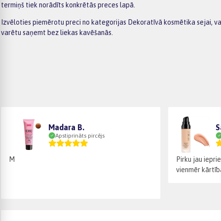
termiņš tiek norādīts konkrētās preces lapā.
Izvēloties piemērotu preci no kategorijas Dekoratīvā kosmētika sejai, v
varētu saņemt bez liekas kavēšanās.
Madara B.
S
Apstiprināts pircējs
M
Pirku jau iepri
vienmēr kārtīb