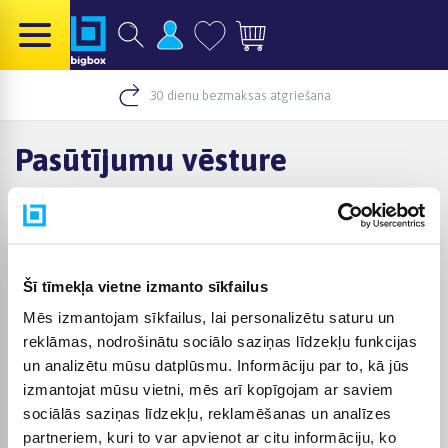
30 dienu bezmaksas atgriešana
Pasūtījumu vēsture
Pasūtījumu vēsture
Mana informācija
Manu vēlmju saraksts
Šī tīmekļa vietne izmanto sīkfailus
Mēs izmantojam sīkfailus, lai personalizētu saturu un
reklāmas, nodrošinātu sociālo saziņas līdzekļu funkcijas
Palīdzība
un analizētu mūsu datplūsmu. Informāciju par to, kā jūs
Pa telefonu
izmantojat mūsu vietni, mēs arī kopīgojam ar saviem
28446922
Pa e-pastu
sociālās saziņas līdzekļu, reklamēšanas un analīzes
palidziba@bigbox.lv
Darba laiks:
I-V
partneriem, kuri to var apvienot ar citu informāciju, ko