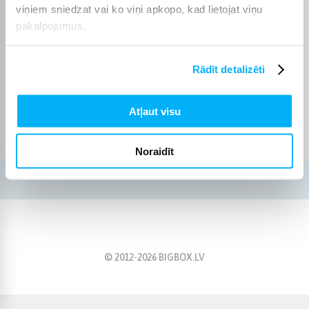
08:00 - 18:00 val.
viņiem sniedzat vai ko viņi apkopo, kad lietojat viņu
pakalpojumus.
Iziet
Rādīt detalizēti
Mani pasūtījumi
Atļaut visu
Ielādējas...
...
Noraidīt
© 2012-
2026
BIGBOX.LV