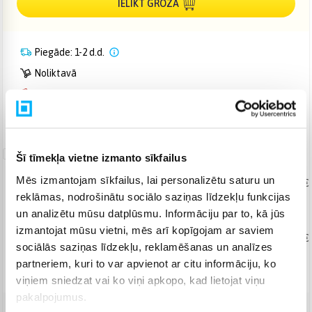
IELIKT GROZĀ
Piegāde: 1-2 d.d.
Noliktavā
Norēķinieties bez papildmaksas 6 mēn.
Bezmaksas piegāde uz pakomātiem
Garantijas
Šī tīmekļa vietne izmanto sīkfailus
pagarināšana
Mēs izmantojam sīkfailus, lai personalizētu saturu un
Produkta labošana
No 136,78 €
reklāmas, nodrošinātu sociālo saziņas līdzekļu funkcijas
+ 2
+ 3
+ 4
+ 5
gadi
un analizētu mūsu datplūsmu. Informāciju par to, kā jūs
izmantojat mūsu vietni, mēs arī kopīgojam ar saviem
Produkta maiņa
No 184,70 €
sociālās saziņas līdzekļu, reklamēšanas un analīzes
+ 2
+ 3
gadi
partneriem, kuri to var apvienot ar citu informāciju, ko
viņiem sniedzat vai ko viņi apkopo, kad lietojat viņu
pakalpojumus.