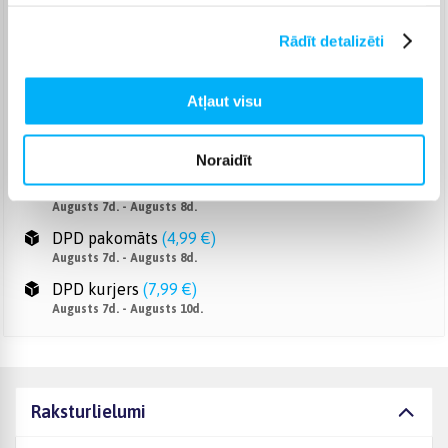
Venipak pakomāts
(
Bezmaksas
)
Augusts 7d. - Augusts 8d.
Rādīt detalizēti
Venipak Kurjers
(
6,99 €
)
Apmaksā pilnu summu skaidrā naudā piegādes brīdī.
Atļaut visu
Augusts 7d. - Augusts 10d.
Omniva pakomāts
(
3,99 €
)
Augusts 7d. - Augusts 8d.
Noraidīt
Smartposti pakomāts
(
2,99 €
)
Augusts 7d. - Augusts 8d.
DPD pakomāts
(
4,99 €
)
Augusts 7d. - Augusts 8d.
DPD kurjers
(
7,99 €
)
Augusts 7d. - Augusts 10d.
Raksturlielumi