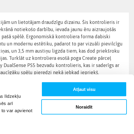
ijām un lietotājam draudzīgu dizainu. Šis kontrolieris ir
ekrānā notiekošo darbību, ievada jaunu ēru aizraujošās
ūtu pašā spēlē. Ergonomiskā kontroliera forma dabiski
ntu un modernu estētiku, padarot to par vizuāli pievilcīgu
stiņas, un 3,5 mm austiņu ligzda tiem, kas dod priekšroku
jas. Turklāt uz kontroliera esošā poga Create pārceļ
 DualSense PS5 bezvadu kontrolieris, kas ir saderīgs ar
tsaucīgāku spēļu pieredzi nekā jebkad iepriekš.
Atļaut visu
s līdzekļu
mēs arī
Noraidīt
 to var apvienot