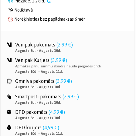
Piegāde: 1-2 d.d.
Noliktavā
Norēķinieties bez papildmaksas 6 mēn.
Venipak pakomāts
(
2,99 €
)
Augusts 8d. - Augusts 10d.
Venipak Kurjers
(
3,99 €
)
Apmaksā pilnu summu skaidrā naudā piegādes brīdī.
Augusts 10d. - Augusts 11d.
Omniva pakomāts
(
3,99 €
)
Augusts 8d. - Augusts 10d.
Smartposti pakomāts
(
2,99 €
)
Augusts 8d. - Augusts 10d.
DPD pakomāts
(
4,99 €
)
Augusts 8d. - Augusts 10d.
DPD kurjers
(
4,99 €
)
Augusts 10d. - Augusts 11d.