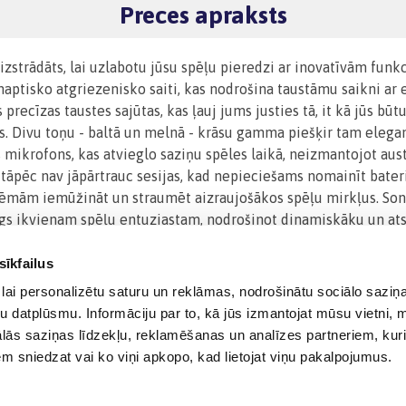
Preces apraksts
zstrādāts, lai uzlabotu jūsu spēļu pieredzi ar inovatīvām funkc
aptisko atgriezenisko saiti, kas nodrošina taustāmu saikni ar 
precīzas taustes sajūtas, kas ļauj jums justies tā, it kā jūs b
tas. Divu toņu - baltā un melnā - krāsu gamma piešķir tam elega
ts mikrofons, kas atvieglo saziņu spēles laikā, neizmantojot au
 tāpēc nav jāpārtrauc sesijas, kad nepieciešams nomainīt bateri
lēmām iemūžināt un straumēt aizraujošākos spēļu mirkļus. Sony
 palīgs ikvienam spēļu entuziastam, nodrošinot dinamiskāku un a
sīkfailus
lai personalizētu saturu un reklāmas, nodrošinātu sociālo saziņa
u datplūsmu. Informāciju par to, kā jūs izmantojat mūsu vietni, 
ās saziņas līdzekļu, reklamēšanas un analīzes partneriem, kuri
iem sniedzat vai ko viņi apkopo, kad lietojat viņu pakalpojumus.
© 2012-
2026
BIGBOX.LV