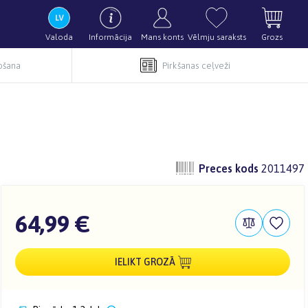
Valoda
Informācija
Mans konts
Vēlmju saraksts
Grozs
pošana
Pirkšanas ceļveži
Preces kods
2011497
64,99 €
IELIKT GROZĀ