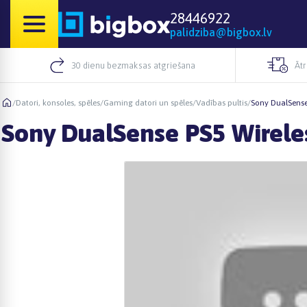
28446922
palidziba@bigbox.lv
30 dienu bezmaksas atgriešana
Āt
/
Datori, konsoles, spēles
/
Gaming datori un spēles
/
Vadības pultis
/
Sony DualSense
Sony DualSense PS5 Wirele