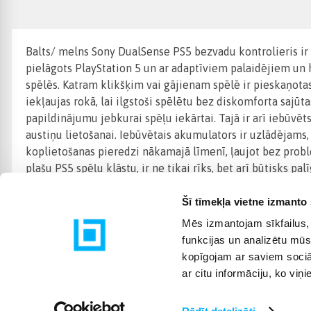
Balts/ melns Sony DualSense PS5 bezvadu kontrolieris ir i
pielāgots PlayStation 5 un ar adaptīviem palaidējiem un h
spēlēs. Katram klikšķim vai gājienam spēlē ir pieskaņotas 
iekļaujas rokā, lai ilgstoši spēlētu bez diskomforta sajū
papildinājumu jebkurai spēļu iekārtai. Tajā ir arī iebūvē
austiņu lietošanai. Iebūvētais akumulators ir uzlādējams,
koplietošanas pieredzi nākamajā līmenī, ļaujot bez prob
plašu PS5 spēļu klāstu, ir ne tikai rīks, bet arī būtisks
Šī tīmekļa vietne izmanto 
Mēs izmantojam sīkfailus, 
funkcijas un analizētu mūs
kopīgojam ar saviem sociāl
ar citu informāciju, ko viņ