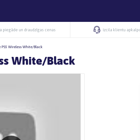
ra piegāde un draudzīgas cenas
Izcila klientu apkal
 PS5 Wireless White/Black
ss White/Black