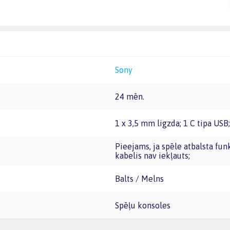
Sony
24 mēn.
1 x 3,5 mm ligzda; 1 C tipa USB;
Pieejams, ja spēle atbalsta funkciju; nepieciešams internets un PlayStation konts;
kabelis nav iekļauts;
Balts / Melns
Spēļu konsoles