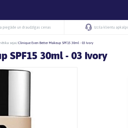
ra piegāde un draudzīgas cenas
Izcila klientu apkal
ētika sejai
/
Clinique Even Better Makeup SPF15 30ml - 03 Ivory
p SPF15 30ml - 03 Ivory