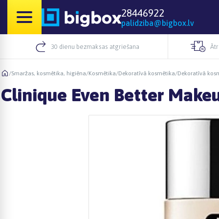
28446922
palidziba@bigbox.lv
30 dienu bezmaksas atgriešana
Āt
/
Smaržas, kosmētika, higiēna
/
Kosmētika
/
Dekoratīvā kosmētika
/
Dekoratīvā kosm
Clinique Even Better Makeu