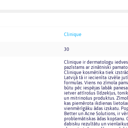
Clinique
30
Clinique ir dermatologu iedvesmots kosmētikas zīmols, dibināts 1968. gadā, kas
pazīstams ar zinātniski pamat
Clinique kosmētika tiek izstrā
Latvijā tā ir iecienīta izvēle j
formulas. Viens no zīmola pama
būtu pēc iespējas labāk panesa
ietver attīrošus līdzekļus, ton
un mitrinošus produktus. Zīmol
kas piemērota ikdienas lietoša
vienmērīgāku ādas izskatu. Pop
Better un Acne Solutions, ir vē
problemātiskas ādas kopšanu. C
dabisku rezultātu un vienlaikus