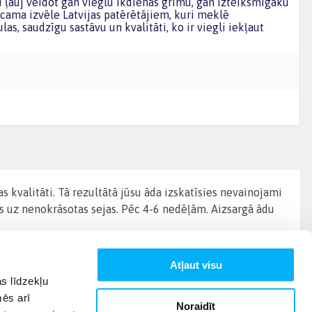
i ļauj veidot gan vieglu ikdienas grimu, gan izteiksmīgāku
icama izvēle Latvijas patērētājiem, kuri meklē
s, saudzīgu sastāvu un kvalitāti, ko ir viegli iekļaut
 kvalitāti. Tā rezultātā jūsu āda izskatīsies nevainojami
 uz nenokrāsotas sejas. Pēc 4-6 nedēļām. Aizsargā ādu
Atļaut visu
s līdzekļu
mēs arī
Noraidīt