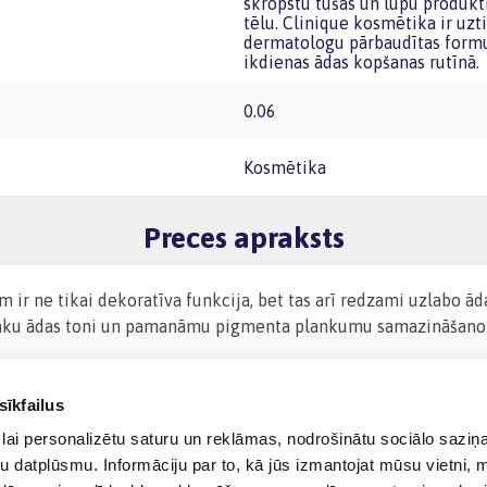
skropstu tušas un lūpu produkt
tēlu. Clinique kosmētika ir uzt
dermatologu pārbaudītas formula
ikdienas ādas kopšanas rutīnā.
0.06
Kosmētika
Preces apraksts
r ne tikai dekoratīva funkcija, bet tas arī redzami uzlabo ādas
īgāku ādas toni un pamanāmu pigmenta plankumu samazināšanos
sīkfailus
lai personalizētu saturu un reklāmas, nodrošinātu sociālo saziņa
u datplūsmu. Informāciju par to, kā jūs izmantojat mūsu vietni, 