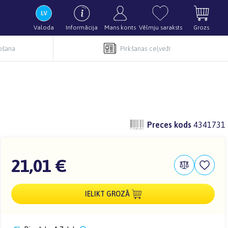
Valoda
Informācija
Mans konts
Vēlmju saraksts
Grozs
pošana
Pirkšanas ceļveži
Preces kods
4341731
21,01 €
IELIKT GROZĀ