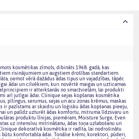
otiem risinājumiem un augstiem drošības standartiem.
dāta, ņemot vērā dažādus ādas tipus un vajadzības, tāpēc
utīgai ādai un cilvēkiem, kuri novērtē maigas un uzticamas
tprincipiem ir atteikšanās no smaržvielām, lai produkti
mi arī jutīgai ādai. Clinique sejas kopšanas kosmētika
ikus, pīlingus, serumus, sejas un acu zonas krēmus, maskas
s ir pazīstams ar skaidru un loģisku ādas kopšanas pieeju,
nai un palīdz uzturēt ādas komfortu, mitruma līdzsvaru un
ulāras produktu līnijas, piemēram, Moisture Surge, Even
rstas uz intensīvu mitrināšanu, ādas toņa uzlabošanu un
linique dekoratīvā kosmētika ir radīta, lai nodrošinātu
 būtu komfortabla ādai. Tonālie krēmi, korektori, pūderi,