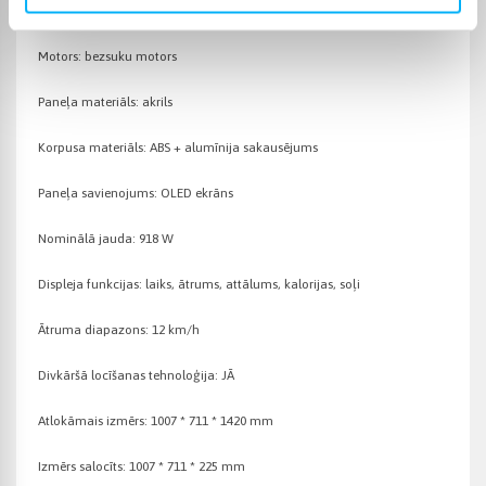
Produkta nosaukums: Kingsmith WalkingPad X21 skrejceļš
Motors: bezsuku motors
Paneļa materiāls: akrils
Korpusa materiāls: ABS + alumīnija sakausējums
Paneļa savienojums: OLED ekrāns
Nominālā jauda: 918 W
Displeja funkcijas: laiks, ātrums, attālums, kalorijas, soļi
Ātruma diapazons: 12 km/h
Divkāršā locīšanas tehnoloģija: JĀ
Atlokāmais izmērs: 1007 * 711 * 1420 mm
Izmērs salocīts: 1007 * 711 * 225 mm