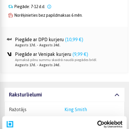
Piegāde: 7-12 d.d.
Norēķinieties bez papildmaksas 6 mēn.
Piegāde ar DPD kurjeru
(
10,99 €
)
Augusts 17d. - Augusts 24d.
Piegāde ar Venipak kurjeru
(
9,99 €
)
Apmaksā pilnu summu skaidrā naudā piegādes brīdī.
Augusts 17d. - Augusts 24d.
Raksturlielumi
Ražotājs
King Smith
Maksimālais svars (slodze)
110 kg