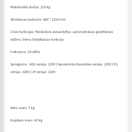
Maksimālā slodze: 110 kg
Skriešanas laukums: 460 * 1210 mm
Citas funkcijas: Pārslodzes aizsardzība, automātiskais gaidīšanas
režīms, bērnu bloķēšanas funkcija
Frekvence: 50-60Hz
Spriegums : ASV versija: 110V | Apvienotās Karalistes versija: 220V | ES
versija: 220V | JP versija: 110V
Neto svars: 7 kg
Kopējais svars: 42 kg