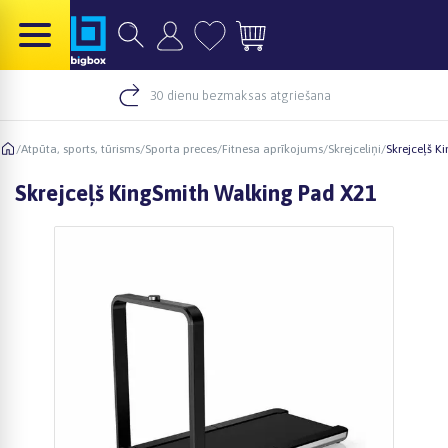
30 dienu bezmaksas atgriešana
/
Atpūta, sports, tūrisms
/
Sporta preces
/
Fitnesa aprīkojums
/
Skrejceliņi
/
Skrejceļš K
Skrejceļš KingSmith Walking Pad X21