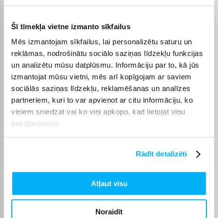
Produkta kategorija
Skriešanas trases
Šī tīmekļa vietne izmanto sīkfailus
Mēs izmantojam sīkfailus, lai personalizētu saturu un
Preces apraksts
reklāmas, nodrošinātu sociālo saziņas līdzekļu funkcijas
un analizētu mūsu datplūsmu. Informāciju par to, kā jūs
izmantojat mūsu vietni, mēs arī kopīgojam ar saviem
Kingsmith WalkingPad X21 ir izgatavots no augstas klases
sociālās saziņas līdzekļu, reklamēšanas un analīzes
materiāliem, var izturēt slodzi līdz 110 kg, ar pietiekami lielu skriešanas
partneriem, kuri to var apvienot ar citu informāciju, ko
viņiem sniedzat vai ko viņi apkopo, kad lietojat viņu
laukumu 460x1210mm. Jaudīgs un kluss bezsuku motors, regulējams
pakalpojumus.
ātrums no 0,5 līdz 12 km/h - NFC, APP, LED informācijas displejs. Šis
skrejceļš ir tik salokāms, ka aizņem ļoti maz vietas. Kingsmith
WalkingPad X21 ir lieliska ierīce ikvienam, kurš vēlas uzturēt sevi
Rādīt detalizēti
formā. Un darīt to ērti, silti un ērti tieši savās mājās.
Atļaut visu
Tehniskie parametri
Noraidīt