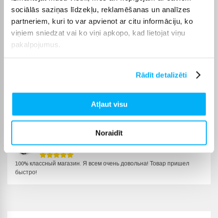
piegādes termiņš tiek norādīts konkrētās preces lapā.
sociālās saziņas līdzekļu, reklamēšanas un analīzes
partneriem, kuri to var apvienot ar citu informāciju, ko
Izvēloties piemērotu preci no kategorijas Skrejceliņi, varēsiet
viņiem sniedzat vai ko viņi apkopo, kad lietojat viņu
saņemt pasūtījumu jums ērtā veidā. BIGBOX.LV parūpēsies, lai
izvēlētā prece tiktu piegādāta norādītajā termiņā un pirkumu
pakalpojumus.
internetā varētu saņemt bez liekas kavēšanās.
Rādīt detalizēti
Atļaut visu
Pircēju atsauksmes par precēm
Noraidīt
Marija K.
Apstiprināts pircējs
100% классный магазин. Я всем очень довольна! Товар пришел
быстро!