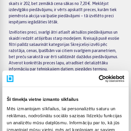
skaits ir 202, bet zemākā cena sākas no 7,20 €. Meklējot
izdevīgāko piedāvājumu, ir vērts apskatīt preces, kurām tiek
piemērota akcija vai īpašie piedāvājumi – tā izvēlēto preci
iespējams iegādāties lētāk.
Izvēloties preci, svarīgi ātri atlasīt aktuālos piedāvājumus un
skaidri redzēt atšķirības starp modeļiem. Kreisajā pusē esošie
filtri palīdz sašaurināt kategorijas Skrejceliņi izvēli pēc
ražotāja, cenas, īpašībām vai citiem svarīgiem parametriem,
bet preču sarakstā var ērti salīdzināt dažādus piedāvājumus.
Atverot konkrētās preces lapu, atradīsiet detalizētāku
informāciju par tehniskajiem datiem, piegādes termiņu,
apmaksas veidiem un pirkuma nosacījumiem, tāpēc lēmumu
pieņemt būs vieglāk.
Lielākas vērtības pirkumiem BIGBOX.LV piedāvā ērtu apmaksu
pa daļām – par pirkumu iespējams norēķināties 6 vienādos
Šī tīmekļa vietne izmanto sīkfailus
maksājumos. Tas ļauj ērtāk plānot izdevumus un izvēlēties sev
Mēs izmantojam sīkfailus, lai personalizētu saturu un
piemērotu apmaksas veidu. Pasūtījumi tiek piegādāti visā
reklāmas, nodrošinātu sociālo saziņas līdzekļu funkcijas
Latvijā: piegāde uz pakomātiem maksā no 2,99 €, bet
pasūtījumiem virs 499 € piegāde uz pakomātu ir bez maksas;
un analizētu mūsu datplūsmu. Informāciju par to, kā jūs
kurjera piegādes cena sākas no 3,99 €. Precīzs katras preces
izmantojat mūsu vietni, mēs arī kopīgojam ar saviem