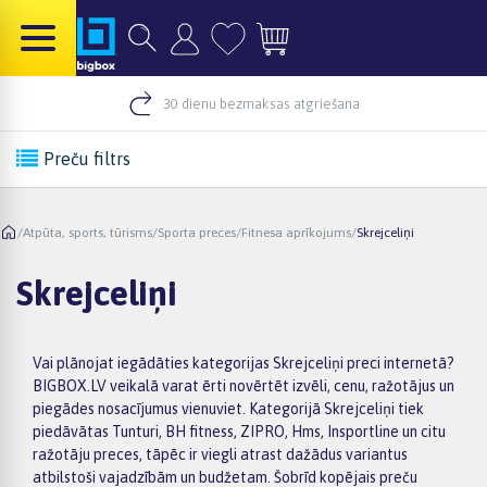
30 dienu bezmaksas atgriešana
Preču filtrs
/
Atpūta, sports, tūrisms
/
Sporta preces
/
Fitnesa aprīkojums
/
Skrejceliņi
Skrejceliņi
Vai plānojat iegādāties kategorijas Skrejceliņi preci internetā?
BIGBOX.LV veikalā varat ērti novērtēt izvēli, cenu, ražotājus un
piegādes nosacījumus vienuviet. Kategorijā Skrejceliņi tiek
piedāvātas Tunturi, BH fitness, ZIPRO, Hms, Insportline un citu
ražotāju preces, tāpēc ir viegli atrast dažādus variantus
atbilstoši vajadzībām un budžetam. Šobrīd kopējais preču