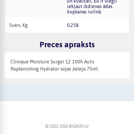
un kvalitāti, ko ir viegli
iekļaut ikdienas ādas
kopšanas rutīnā.
Svars, Kg
0.258
Preces apraksts
Clinique Moisture Surgei 12 100h Auto
Replenishing Hydrator sejas želeja 75ml
© 2012-
2026
BIGBOX.LV