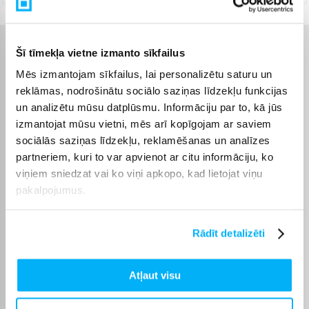
Šī tīmekļa vietne izmanto sīkfailus
Raksturlielumi
Mēs izmantojam sīkfailus, lai personalizētu saturu un
reklāmas, nodrošinātu sociālo saziņas līdzekļu funkcijas
Ražotājs
Clinique
un analizētu mūsu datplūsmu. Informāciju par to, kā jūs
izmantojat mūsu vietni, mēs arī kopīgojam ar saviem
Tilpums, ml
75
sociālās saziņas līdzekļu, reklamēšanas un analīzes
partneriem, kuri to var apvienot ar citu informāciju, ko
Amerikas Savienotās
Komplektēšanas valsts
Valstis
viņiem sniedzat vai ko viņi apkopo, kad lietojat viņu
pakalpojumus.
Clinique ir dermatologu
iedvesmots kosmētikas
zīmols, dibināts 1968.
Rādīt detalizēti
gadā, kas pazīstams ar
zinātniski pamatotiem
risinājumiem un augstiem
drošības standartiem.
Atļaut visu
Clinique kosmētika tiek
izstrādāta, ņemot vērā
dažādus ādas tipus un