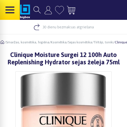
30 dienu bezmaksas atgriešana
/
Smaržas, kosmētika, higiēna
/
Kosmētika
/
Sejas kosmētika
/
Tīrītāji, toniki
/
Clinique
Clinique Moisture Surgei 12 100h Auto
Replenishing Hydrator sejas želeja 75ml