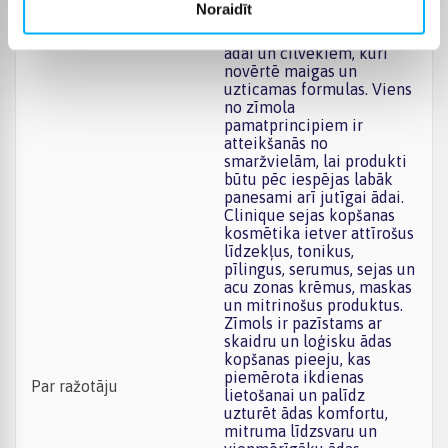
Noraidīt
vajadzības, tāpēc Latvijā tā
ir iecienīta izvēle jutīgai
ādai un cilvēkiem, kuri
novērtē maigas un
uzticamas formulas. Viens
no zīmola
pamatprincipiem ir
atteikšanās no
smaržvielām, lai produkti
būtu pēc iespējas labāk
panesami arī jutīgai ādai.
Clinique sejas kopšanas
kosmētika ietver attīrošus
līdzekļus, tonikus,
pīlingus, serumus, sejas un
acu zonas krēmus, maskas
un mitrinošus produktus.
Zīmols ir pazīstams ar
skaidru un loģisku ādas
kopšanas pieeju, kas
piemērota ikdienas
Par ražotāju
lietošanai un palīdz
uzturēt ādas komfortu,
mitruma līdzsvaru un