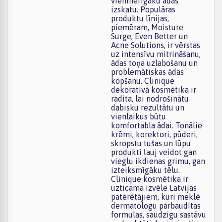
vienmērīgāku ādas
izskatu. Populāras
produktu līnijas,
piemēram, Moisture
Surge, Even Better un
Acne Solutions, ir vērstas
uz intensīvu mitrināšanu,
ādas toņa uzlabošanu un
problemātiskas ādas
kopšanu. Clinique
dekoratīvā kosmētika ir
radīta, lai nodrošinātu
dabisku rezultātu un
vienlaikus būtu
komfortabla ādai. Tonālie
krēmi, korektori, pūderi,
skropstu tušas un lūpu
produkti ļauj veidot gan
vieglu ikdienas grimu, gan
izteiksmīgāku tēlu.
Clinique kosmētika ir
uzticama izvēle Latvijas
patērētājiem, kuri meklē
dermatologu pārbaudītas
formulas, saudzīgu sastāvu