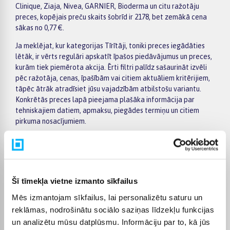
Clinique, Ziaja, Nivea, GARNIER, Bioderma un citu ražotāju
preces, kopējais preču skaits šobrīd ir 2178, bet zemākā cena
sākas no 0,77 €.
Ja meklējat, kur kategorijas Tīrītāji, toniki preces iegādāties
lētāk, ir vērts regulāri apskatīt īpašos piedāvājumus un preces,
kurām tiek piemērota akcija. Ērti filtri palīdz sašaurināt izvēli
pēc ražotāja, cenas, īpašībām vai citiem aktuāliem kritērijiem,
tāpēc ātrāk atradīsiet jūsu vajadzībām atbilstošu variantu.
Konkrētās preces lapā pieejama plašāka informācija par
tehniskajiem datiem, apmaksu, piegādes termiņu un citiem
pirkuma nosacījumiem.
BIGBOX.LV piedāvā iespēju par pirkumu norēķināties 6
vienādos maksājumos. Tas ir ērti, ja vēlaties iegādāties preci,
sadalot maksājumu vairākās daļās. Pasūtītās preces tiek
piegādātas visā Latvijā: uz pakomātiem no 2,99 €, bet
Šī tīmekļa vietne izmanto sīkfailus
pasūtījumiem virs 499 € piegāde uz pakomātu ir bez maksas.
Kurjera piegādes cena sākas no 3,99 €.
Mēs izmantojam sīkfailus, lai personalizētu saturu un
reklāmas, nodrošinātu sociālo saziņas līdzekļu funkcijas
Precīzs katras preces piegādes termiņš vienmēr tiek norādīts
un analizētu mūsu datplūsmu. Informāciju par to, kā jūs
konkrētās preces lapā. Izvēlēto preci no kategorijas Tīrītāji,