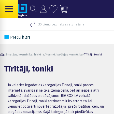
30 dienu bezmaksas atgriešana
Preču filtrs
/
Smaržas, kosmētika, higiēna
/
Kosmētika
/
Sejas kosmētika
/
Tīrītāji, toniki
Tīrītāji, toniki
Ja vēlaties iegādāties kategorijas Tīrītāji, toniki preces
internetā, svarīga ir ne tikai zema cena, bet arī iespēja ātri
salīdzināt dažādus piedāvājumus. BIGBOX.LV veikalā
kategorijas Tīrītāji, toniki sortiments ir izkārtots tā, lai
vienuviet būtu ērti novērtēt ražotājus, preču īpašības, cenu un
piegādes nosacījumus. Šajā kategorijā tiek piedāvātas