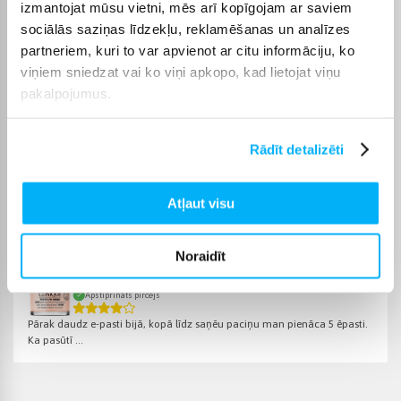
toniki varēsiet saņemt sev ērtā veidā, bet BIGBOX.LV
izmantojat mūsu vietni, mēs arī kopīgojam ar saviem
parūpēsies, lai pasūtījums tiktu piegādāts norādītajā termiņā.
sociālās saziņas līdzekļu, reklamēšanas un analīzes
partneriem, kuri to var apvienot ar citu informāciju, ko
viņiem sniedzat vai ko viņi apkopo, kad lietojat viņu
pakalpojumus.
Pircēju atsauksmes par precēm
Rādīt detalizēti
Maris B.
Apstiprināts pircējs
Atļaut visu
Super
Noraidīt
Liene Š.
Apstiprināts pircējs
Pārak daudz e-pasti bijā, kopā līdz saņēu paciņu man pienāca 5 ēpasti.
Ka pasūtī ...