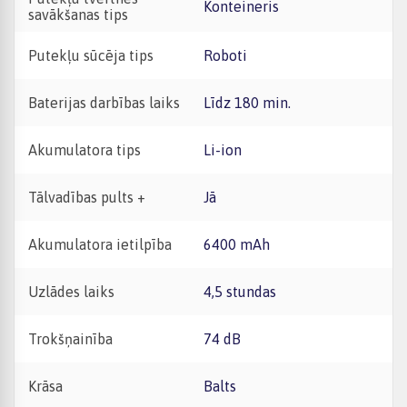
Konteineris
savākšanas tips
Putekļu sūcēja tips
Roboti
Baterijas darbības laiks
Līdz 180 min.
Akumulatora tips
Li-ion
Tālvadības pults +
Jā
Akumulatora ietilpība
6400 mAh
Uzlādes laiks
4,5 stundas
Trokšņainība
74 dB
Krāsa
Balts