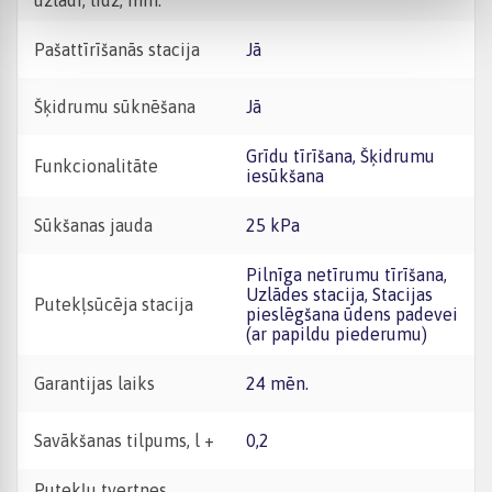
uzlādi, līdz, min.
Pašattīrīšanās stacija
Jā
Šķidrumu sūknēšana
Jā
Grīdu tīrīšana, Šķidrumu
Funkcionalitāte
iesūkšana
Sūkšanas jauda
25 kPa
Pilnīga netīrumu tīrīšana,
Uzlādes stacija, Stacijas
Putekļsūcēja stacija
pieslēgšana ūdens padevei
(ar papildu piederumu)
Garantijas laiks
24 mēn.
Savākšanas tilpums, l +
0,2
Putekļu tvertnes