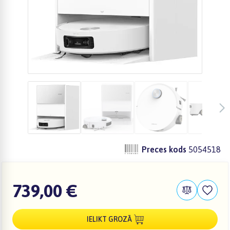
Preces kods
5054518
739,00 €
IELIKT GROZĀ