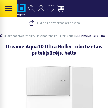
30 dienu bezmaksas atgriešana
/
Mazā sadzīves tehnika
/
Tīrīšanas tehnika
/
Putekļu sūcēji
/
Dreame Aqua10 Ultra Rol
Dreame Aqua10 Ultra Roller robotizētais
putekļsūcējs, balts