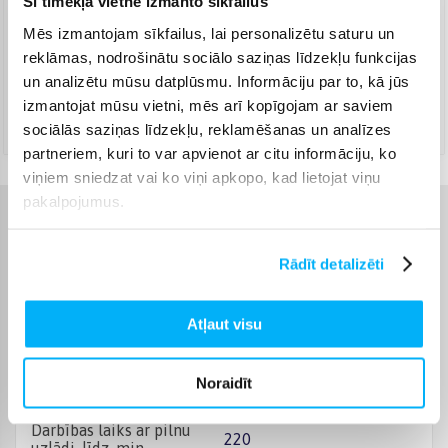
Šī tīmekļa vietne izmanto sīkfailus
Mēs izmantojam sīkfailus, lai personalizētu saturu un
Venipak Kurjers
(
8,99 €
)
reklāmas, nodrošinātu sociālo saziņas līdzekļu funkcijas
Apmaksā pilnu summu skaidrā naudā piegādes brīdī.
Augusts 10d. - Augusts 11d.
un analizētu mūsu datplūsmu. Informāciju par to, kā jūs
izmantojat mūsu vietni, mēs arī kopīgojam ar saviem
DPD kurjers
(
9,99 €
)
sociālās saziņas līdzekļu, reklamēšanas un analīzes
Augusts 10d. - Augusts 11d.
partneriem, kuri to var apvienot ar citu informāciju, ko
viņiem sniedzat vai ko viņi apkopo, kad lietojat viņu
pakalpojumus.
Raksturlielumi
Rādīt detalizēti
Ražotājs
DREAME
Atļaut visu
Ūdens tilpums, l
0.4
Noraidīt
Bezvadu
Bezvadu
Darbības laiks ar pilnu
220