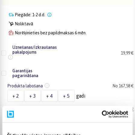
Piegāde: 1-2 d.d.
Noliktavā
Norēķinieties bez papildmaksas 6 mēn.
Uznešanas/izkraušanas
pakalpojums
19,99 €
Garantijas
pagarināšana
Produkta labošana
No 167,58 €
+ 2
+ 3
+ 4
+ 5
gadi
Produkta maiņa
No 226,70 €
+ 2
+ 3
gadi