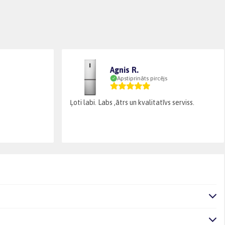
Agnis R.
Apstiprināts pircējs
Ļoti labi. Labs ,ātrs un kvalitatīvs serviss.