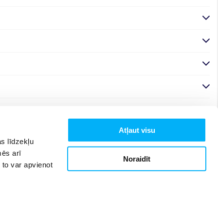
Atļaut visu
s līdzekļu
mēs arī
Noraidīt
 to var apvienot