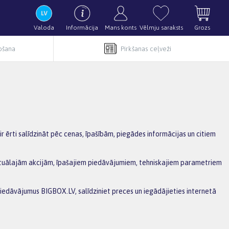
Valoda
Informācija
Mans konts
Vēlmju saraksts
Grozs
pošana
Pirkšanas ceļveži
r ērti salīdzināt pēc cenas, īpašībām, piegādes informācijas un citiem
 aktuālajām akcijām, īpašajiem piedāvājumiem, tehniskajiem parametriem
 piedāvājumus BIGBOX.LV, salīdziniet preces un iegādājieties internetā