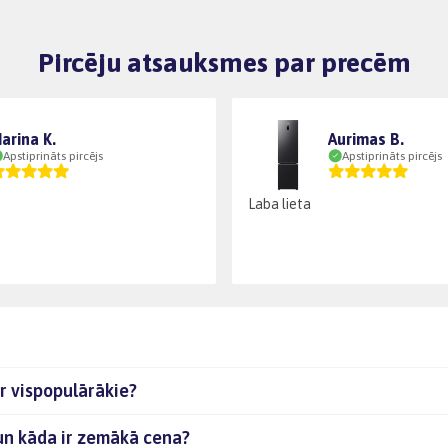
Pircēju atsauksmes par precēm
arina K.
Aurimas B.
Apstiprināts pircējs
Apstiprināts pircējs
Laba lieta
ir vispopulārākie?
 un kāda ir zemākā cena?