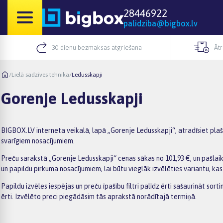
28446922
palidziba@bigbox.lv
30 dienu bezmaksas atgriešana
Āt
/
Lielā sadzīves tehnika
/
Ledusskapji
Gorenje Ledusskapji
BIGBOX.LV interneta veikalā, lapā „Gorenje Ledusskapji“, atradīsiet plašu
svarīgiem nosacījumiem.
Preču sarakstā „Gorenje Ledusskapji“ cenas sākas no 101,93 €, un pašlai
un papildu pirkuma nosacījumiem, lai būtu vieglāk izvēlēties variantu, kas
Papildu izvēles iespējas un preču īpašību filtri palīdz ērti sašaurināt s
ērti. Izvēlēto preci piegādāsim tās aprakstā norādītajā termiņā.