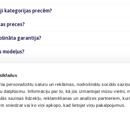
ji kategorijas precēm?
jas preces?
ošināta garantija?
as modeļus?
 internetā?
sīkfailus
lai personalizētu saturu un reklāmas, nodrošinātu sociālo saziņa
u datplūsmu. Informāciju par to, kā jūs izmantojat mūsu vietni, 
ās saziņas līdzekļu, reklamēšanas un analīzes partneriem, kuri
iem sniedzat vai ko viņi apkopo, kad lietojat viņu pakalpojumus.
© 2012-
2026
BIGBOX.LV