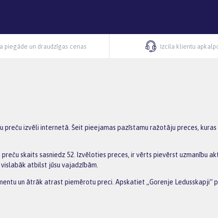
ra piegāde un draudzīgas cenas
Izcila klientu apkal
 preču izvēli internetā. Šeit pieejamas pazīstamu ražotāju preces, kuras i
k preču skaits sasniedz 52. Izvēloties preces, ir vērts pievērst uzmanību
 vislabāk atbilst jūsu vajadzībām.
ortimentu un ātrāk atrast piemērotu preci. Apskatiet „Gorenje Ledusskapji“