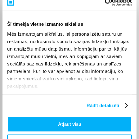
kurjera piegādes cena sākas no 3,99 €. Precīzs katras preces
piegādes termiņš tiek norādīts konkrētās preces lapā.
Izvēloties piemērotu preci no kategorijas Veļas mašīnas
Šī tīmekļa vietne izmanto sīkfailus
dziļums 40 cm, varēsiet saņemt pasūtījumu jums ērtā veidā.
Mēs izmantojam sīkfailus, lai personalizētu saturu un
BIGBOX.LV parūpēsies, lai izvēlētā prece tiktu piegādāta
norādītajā termiņā un pirkumu internetā varētu saņemt bez
reklāmas, nodrošinātu sociālo saziņas līdzekļu funkcijas
liekas kavēšanās.
un analizētu mūsu datplūsmu. Informāciju par to, kā jūs
izmantojat mūsu vietni, mēs arī kopīgojam ar saviem
sociālās saziņas līdzekļu, reklamēšanas un analīzes
partneriem, kuri to var apvienot ar citu informāciju, ko
viņiem sniedzat vai ko viņi apkopo, kad lietojat viņu
Pircēju atsauksmes par precēm
pakalpojumus.
Algimantas S.
Rādīt detalizēti
Apstiprināts pircējs
Lieliska izvēle. Viss kārtībā. Laba piegāde.
Atļaut visu
Svetlana A.