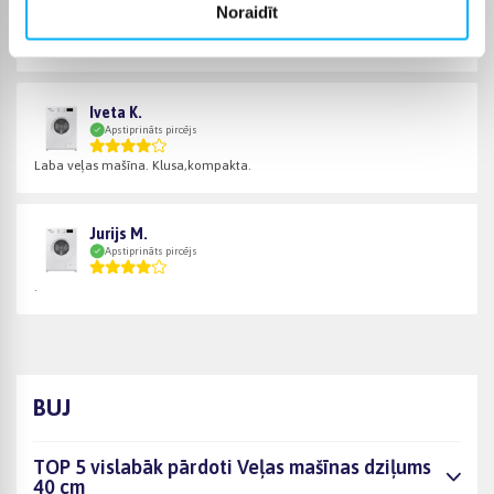
Noraidīt
Apstiprināts pircējs
Отличная машина и очень тихая.
Iveta K.
Apstiprināts pircējs
Laba veļas mašīna. Klusa,kompakta.
Jurijs M.
Apstiprināts pircējs
.
BUJ
TOP 5 vislabāk pārdoti Veļas mašīnas dziļums
40 cm