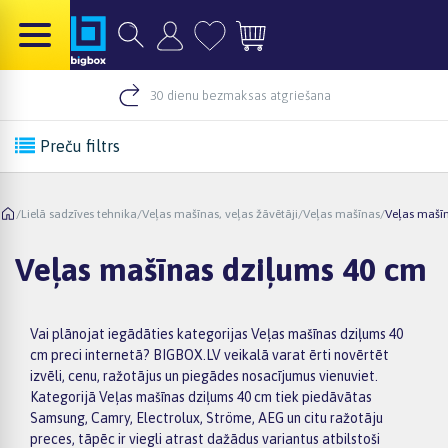
30 dienu bezmaksas atgriešana
Preču filtrs
/
Lielā sadzīves tehnika
/
Veļas mašīnas, veļas žāvētāji
/
Veļas mašīnas
/
Veļas mašī
Veļas mašīnas dziļums 40 cm
Vai plānojat iegādāties kategorijas Veļas mašīnas dziļums 40
cm preci internetā? BIGBOX.LV veikalā varat ērti novērtēt
izvēli, cenu, ražotājus un piegādes nosacījumus vienuviet.
Kategorijā Veļas mašīnas dziļums 40 cm tiek piedāvātas
Samsung, Camry, Electrolux, Ströme, AEG un citu ražotāju
preces, tāpēc ir viegli atrast dažādus variantus atbilstoši