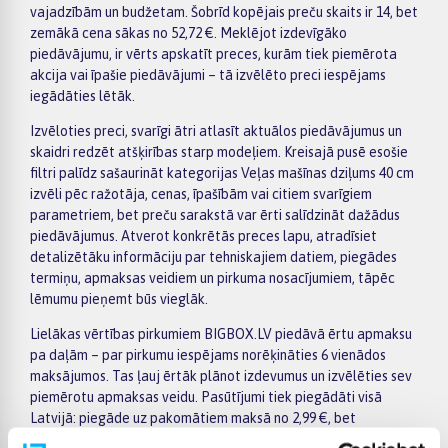
vajadzībām un budžetam. Šobrīd kopējais preču skaits ir 14, bet
zemākā cena sākas no 52,72 €. Meklējot izdevīgāko
piedāvājumu, ir vērts apskatīt preces, kurām tiek piemērota
akcija vai īpašie piedāvājumi – tā izvēlēto preci iespējams
iegādāties lētāk.
Izvēloties preci, svarīgi ātri atlasīt aktuālos piedāvājumus un
skaidri redzēt atšķirības starp modeļiem. Kreisajā pusē esošie
filtri palīdz sašaurināt kategorijas Veļas mašīnas dziļums 40 cm
izvēli pēc ražotāja, cenas, īpašībām vai citiem svarīgiem
parametriem, bet preču sarakstā var ērti salīdzināt dažādus
piedāvājumus. Atverot konkrētās preces lapu, atradīsiet
detalizētāku informāciju par tehniskajiem datiem, piegādes
termiņu, apmaksas veidiem un pirkuma nosacījumiem, tāpēc
lēmumu pieņemt būs vieglāk.
Lielākas vērtības pirkumiem BIGBOX.LV piedāvā ērtu apmaksu
pa daļām – par pirkumu iespējams norēķināties 6 vienādos
maksājumos. Tas ļauj ērtāk plānot izdevumus un izvēlēties sev
piemērotu apmaksas veidu. Pasūtījumi tiek piegādāti visā
Latvijā: piegāde uz pakomātiem maksā no 2,99 €, bet
pasūtījumiem virs 499 € piegāde uz pakomātu ir bez maksas;