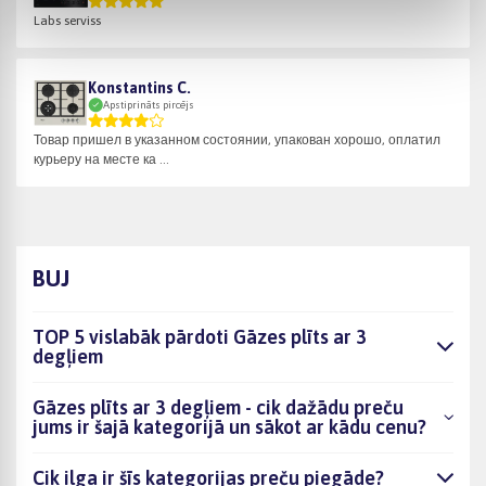
Labs serviss
Konstantins C.
Apstiprināts pircējs
Товар пришел в указанном состоянии, упакован хорошо, оплатил
курьеру на месте ка ...
BUJ
TOP 5 vislabāk pārdoti Gāzes plīts ar 3
degļiem
Gāzes plīts ar 3 degļiem - cik dažādu preču
jums ir šajā kategorijā un sākot ar kādu cenu?
Cik ilga ir šīs kategorijas preču piegāde?