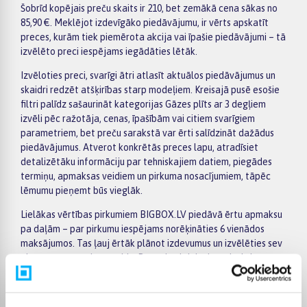
Šobrīd kopējais preču skaits ir 210, bet zemākā cena sākas no
85,90 €. Meklējot izdevīgāko piedāvājumu, ir vērts apskatīt
preces, kurām tiek piemērota akcija vai īpašie piedāvājumi – tā
izvēlēto preci iespējams iegādāties lētāk.
Izvēloties preci, svarīgi ātri atlasīt aktuālos piedāvājumus un
skaidri redzēt atšķirības starp modeļiem. Kreisajā pusē esošie
filtri palīdz sašaurināt kategorijas Gāzes plīts ar 3 degļiem
izvēli pēc ražotāja, cenas, īpašībām vai citiem svarīgiem
parametriem, bet preču sarakstā var ērti salīdzināt dažādus
piedāvājumus. Atverot konkrētās preces lapu, atradīsiet
detalizētāku informāciju par tehniskajiem datiem, piegādes
termiņu, apmaksas veidiem un pirkuma nosacījumiem, tāpēc
lēmumu pieņemt būs vieglāk.
Lielākas vērtības pirkumiem BIGBOX.LV piedāvā ērtu apmaksu
pa daļām – par pirkumu iespējams norēķināties 6 vienādos
maksājumos. Tas ļauj ērtāk plānot izdevumus un izvēlēties sev
piemērotu apmaksas veidu. Pasūtījumi tiek piegādāti visā
Latvijā: piegāde uz pakomātiem maksā no 2,99 €, bet
pasūtījumiem virs 499 € piegāde uz pakomātu ir bez maksas;
kurjera piegādes cena sākas no 3,99 €. Precīzs katras preces