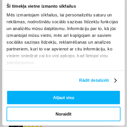
piegādes termiņš tiek norādīts konkrētās preces lapā.
Šī tīmekļa vietne izmanto sīkfailus
Izvēloties piemērotu preci no kategorijas Gāzes plīts ar 3
Mēs izmantojam sīkfailus, lai personalizētu saturu un
degļiem, varēsiet saņemt pasūtījumu jums ērtā veidā.
reklāmas, nodrošinātu sociālo saziņas līdzekļu funkcijas
BIGBOX.LV parūpēsies, lai izvēlētā prece tiktu piegādāta
un analizētu mūsu datplūsmu. Informāciju par to, kā jūs
norādītajā termiņā un pirkumu internetā varētu saņemt bez
izmantojat mūsu vietni, mēs arī kopīgojam ar saviem
liekas kavēšanās.
sociālās saziņas līdzekļu, reklamēšanas un analīzes
partneriem, kuri to var apvienot ar citu informāciju, ko
viņiem sniedzat vai ko viņi apkopo, kad lietojat viņu
pakalpojumus.
Pircēju atsauksmes par precēm
Rādīt detalizēti
Вячеслав Б.
Apstiprināts pircējs
Atļaut visu
Super
Noraidīt
Aleksandrs K.
Apstiprināts pircējs