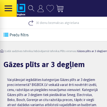
30 dienu bezmaksas atgriešana
Preču filtrs
/
Lielā sadzīves tehnika
/
Iebūvējamā tehnika
/
Plīts virsmas
/
Gāzes plīts ar 3 degļie
Gāzes plīts ar 3 degļiem
Vai plānojat iegādāties kategorijas Gāzes plīts ar 3 degļiem
preci internetā? BIGBOX.LV veikalā varat ērti novērtēt izvēli,
cenu, ražotājus un piegādes nosacījumus vienuviet. Kategorijā
Gāzes plīts ar 3 degļiem tiek piedāvātas Smeg, Electrolux,
Beko, Bosch, Gorenje un citu ražotāju preces, tāpēc ir viegli
atrast dažādus variantus atbilstoši vajadzībām un budžetam.