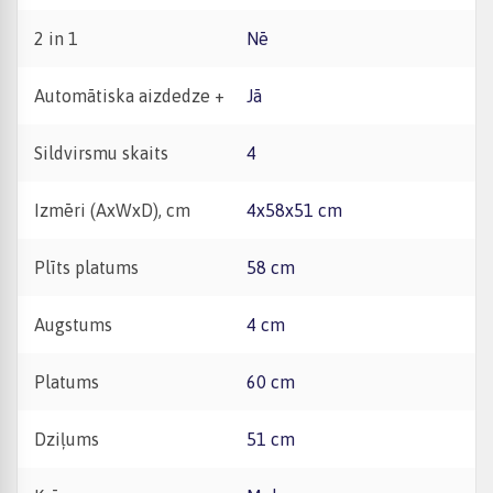
2 in 1
Nē
Automātiska aizdedze +
Jā
Sildvirsmu skaits
4
Izmēri (AxWxD), cm
4x58x51 cm
Plīts platums
58 cm
Augstums
4 cm
Platums
60 cm
Dziļums
51 cm