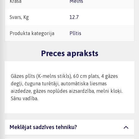
Krāsa
Melns
Svars, Kg
12.7
Produkta kategorija
Plītis
Preces apraksts
Gāzes plīts (K-melns stikls), 60 cm plats, 4 gāzes
degļi, čuguna turētāji, automātiska liesmas
aizdedze, gāzes noplūdes aizsardzība, melni kloķi.
Sānu vadība.
Meklējat sadzīves tehniku?