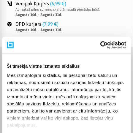
Venipak Kurjers
(
6,99 €
)
Apmaksā pilnu summu skaidrā naudā piegādes brīdī.
Augusts 10d. - Augusts 11d.
DPD kurjers
(
7,99 €
)
Augusts 10d. - Augusts 11d.
Raksturlielumi
Šī tīmekļa vietne izmanto sīkfailus
Mēs izmantojam sīkfailus, lai personalizētu saturu un
Ražotājs
Electrolux
reklāmas, nodrošinātu sociālo saziņas līdzekļu funkcijas
un analizētu mūsu datplūsmu. Informāciju par to, kā jūs
Apvienotās zonas
Nē
izmantojat mūsu vietni, mēs arī kopīgojam ar saviem
sociālās saziņas līdzekļu, reklamēšanas un analīzes
Garantijas laiks
24 mēn.
partneriem, kuri to var apvienot ar citu informāciju, ko
viņiem sniedzat vai ko viņi apkopo, kad lietojat viņu
Komplektēšanas valsts
Itālija
pakalpojumus.