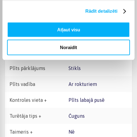
Jauda
7,7 kW
Rādīt detalizēti
Platuma intervāls, cm
50 - 59 cm
Atļaut visu
Plīts tips
Gāzes
Noraidīt
Rāmis
Nē
Plīts pārklājums
Stikls
Plīts vadība
Ar rokturiem
Kontroles vieta +
Plīts labajā pusē
Turētāja tips +
Čuguns
Taimeris +
Nē