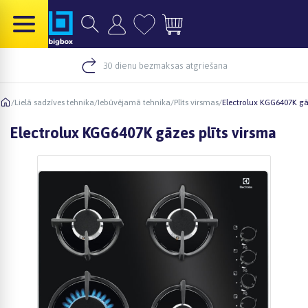
30 dienu bezmaksas atgriešana
/
Lielā sadzīves tehnika
/
Iebūvējamā tehnika
/
Plīts virsmas
/
Electrolux KGG6407K gā
Electrolux KGG6407K gāzes plīts virsma