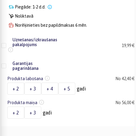
Piegāde: 1-2 d.d.
Noliktavā
Norēķinieties bez papildmaksas 6 mēn.
Uznešanas/izkraušanas
pakalpojums
19,99 €
Garantijas
pagarināšana
Produkta labošana
No 42,40 €
+ 2
+ 3
+ 4
+ 5
gadi
Produkta maiņa
No 56,00 €
+ 2
+ 3
gadi