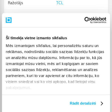
Ražotājs
TCL
Ekrāna izšķirtspēja
4K UHD (3840×2160)
Garantijas laiks
24 mēn.
Šī tīmekļa vietne izmanto sīkfailus
Enerģijas klase
E
Mēs izmantojam sīkfailus, lai personalizētu saturu un
reklāmas, nodrošinātu sociālo saziņas līdzekļu funkcijas
HDMI savienotājs
4
un analizētu mūsu datplūsmu. Informāciju par to, kā jūs
izmantojat mūsu vietni, mēs arī kopīgojam ar saviem
USB savienojums
1
sociālās saziņas līdzekļu, reklamēšanas un analīzes
partneriem, kuri to var apvienot ar citu informāciju, ko
Audio sistēma
Dolby Atmos
viņiem sniedzat vai ko viņi apkopo, kad lietojat viņu
pakalpojumus.
Bluetooth savienojums
Jā
Rādīt detalizēti
Video atsvaidzināšanas
144 Hz
frekvence