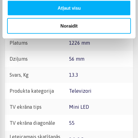
Atļaut visu
Augstums
710 mm
Noraidīt
Augstums ar kājiņām, mm
760
Platums
1226 mm
Dziļums
56 mm
Svars, Kg
13.3
Produkta kategorija
Televizori
TV ekrāna tips
Mini LED
TV ekrāna diagonāle
55
Leteicamais skatīšanās