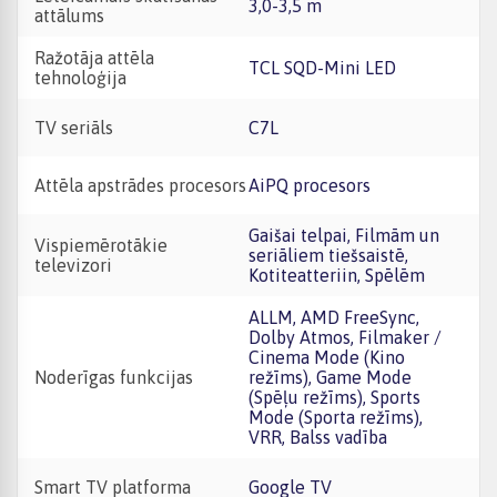
3,0-3,5 m
attālums
Ražotāja attēla
TCL SQD-Mini LED
tehnoloģija
TV seriāls
C7L
Attēla apstrādes procesors
AiPQ procesors
Gaišai telpai, Filmām un
Vispiemērotākie
seriāliem tiešsaistē,
televizori
Kotiteatteriin, Spēlēm
ALLM, AMD FreeSync,
Dolby Atmos, Filmaker /
Cinema Mode (Kino
Noderīgas funkcijas
režīms), Game Mode
(Spēļu režīms), Sports
Mode (Sporta režīms),
VRR, Balss vadība
Smart TV platforma
Google TV