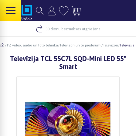
30 dienu bezmaksas atgriešana
/
TV, video, audio un foto tehnika
/
Televizori un to piederumi
/
Televizori
/
Televīzij
Televīzija TCL 55C7L SQD-Mini LED 55"
Smart