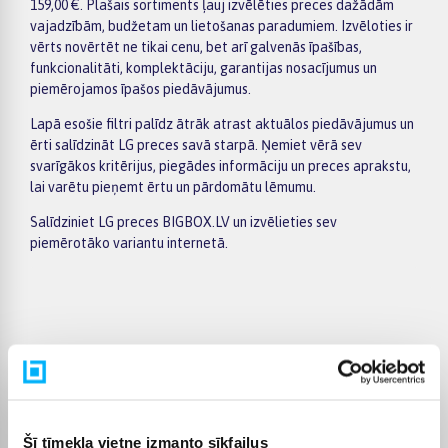
159,00 €. Plašais sortiments ļauj izvēlēties preces dažādām
vajadzībām, budžetam un lietošanas paradumiem. Izvēloties ir
vērts novērtēt ne tikai cenu, bet arī galvenās īpašības,
funkcionalitāti, komplektāciju, garantijas nosacījumus un
piemērojamos īpašos piedāvājumus.
Lapā esošie filtri palīdz ātrāk atrast aktuālos piedāvājumus un
ērti salīdzināt LG preces savā starpā. Ņemiet vērā sev
svarīgākos kritērijus, piegādes informāciju un preces aprakstu,
lai varētu pieņemt ērtu un pārdomātu lēmumu.
Salīdziniet LG preces BIGBOX.LV un izvēlieties sev
piemērotāko variantu internetā.
Pircēju atsauksmes par precēm
Vaidas S.
Apstiprināts pircējs
Šī tīmekļa vietne izmanto sīkfailus