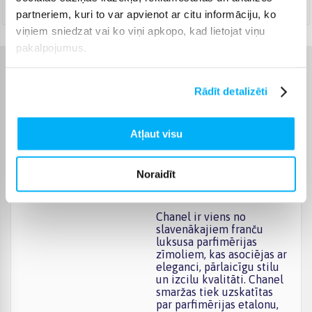
Augusts 27d. - Septembris 4d.
partneriem, kuri to var apvienot ar citu informāciju, ko
viņiem sniedzat vai ko viņi apkopo, kad lietojat viņu
pakalpojumus.
Raksturlielumi
Rādīt detalizēti
Ražotājs
Chanel
Atļaut visu
Tilpums, ml
30
Noraidīt
Komplektēšanas valsts
Francija
Chanel ir viens no
slavenākajiem franču
luksusa parfimērijas
zīmoliem, kas asociējas ar
eleganci, pārlaicīgu stilu
un izcilu kvalitāti. Chanel
smaržas tiek uzskatītas
par parfimērijas etalonu,