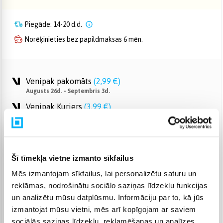
Piegāde: 14-20 d.d.
Norēķinieties bez papildmaksas 6 mēn.
Venipak pakomāts
(
2,99 €
)
Augusts 26d. - Septembris 3d.
Venipak Kurjers
(
3,99 €
)
Apmaksā pilnu summu skaidrā naudā piegādes brīdī.
Augusts 27d. - Septembris 4d.
Omniva pakomāts
(
3,99 €
)
Augusts 26d. - Septembris 3d.
Šī tīmekļa vietne izmanto sīkfailus
Smartposti pakomāts
(
2,99 €
)
Mēs izmantojam sīkfailus, lai personalizētu saturu un
Augusts 26d. - Septembris 3d.
reklāmas, nodrošinātu sociālo saziņas līdzekļu funkcijas
DPD pakomāts
(
4,99 €
)
un analizētu mūsu datplūsmu. Informāciju par to, kā jūs
Augusts 26d. - Septembris 3d.
izmantojat mūsu vietni, mēs arī kopīgojam ar saviem
DPD kurjers
(
4,99 €
)
sociālās saziņas līdzekļu, reklamēšanas un analīzes