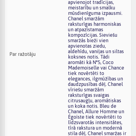
apvienojot tradīcijas,
meistarību un smalku
mūsdienīguma izpausmi.
Chanel smaržām
raksturīgas harmoniskas
un atpazīstamas
kompozīcijas. Sieviešu
smaržās bieži vien
apvienotas ziedu,
aldehīdu, vaniļas un siltas
Par ražotāju
koksnes notis. Tādi
aromāti kā N°5, Coco
Mademoiselle vai Chance
tiek novērtēti to
elegances, ilgmūžības un
daudzpusības dēļ. Chanel
vīriešu smaržām
raksturīgas svaigas
citrusaugļu, aromātiskas
un koka notis. Bleu de
Chanel, Allure Homme un
Égoïste tiek novērtēti to
līdzsvarotās intensitātes,
tīrā rakstura un modernā
stila dēļ. Chanel smaržas ir