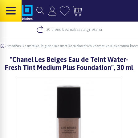
30 dienu bezmaksas atgriešana
/
Smaržas, kosmētika, higiēna
/
Kosmētika
/
Dekoratīvā kosmētika
/
Dekoratīvā kosm
"Chanel Les Beiges Eau de Teint Water-
Fresh Tint Medium Plus Foundation", 30 ml