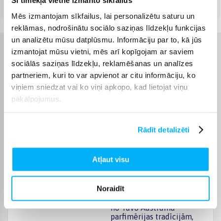
Šī tīmekļa vietne izmanto sīkfailus
Augusts 10d. - Augusts 11d.
Mēs izmantojam sīkfailus, lai personalizētu saturu un
reklāmas, nodrošinātu sociālo saziņas līdzekļu funkcijas
un analizētu mūsu datplūsmu. Informāciju par to, kā jūs
izmantojat mūsu vietni, mēs arī kopīgojam ar saviem
Raksturlielumi
sociālās saziņas līdzekļu, reklamēšanas un analīzes
partneriem, kuri to var apvienot ar citu informāciju, ko
Ražotājs
Lattafa
viņiem sniedzat vai ko viņi apkopo, kad lietojat viņu
pakalpojumus.
Komplektēšanas valsts
Apvienotie Arābu Emirāti
Lattafa ir Apvienotajos
Rādīt detalizēti
Arābu Emirātos bāzēts
parfimērijas zīmols, kas
pazīstams ar
Atļaut visu
austrumnieciskiem,
intensīviem un noturīgiem
aromātiem. Lattafa
Noraidīt
smaržas tiek radītas
Dubaijā, iedvesmojoties
no Tuvo Austrumu
parfimērijas tradīcijām,