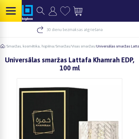
30 dienu bezmaksas atgriešana
/
Smaržas, kosmētika, higiēna
/
Smaržas
/
Visas smaržas
/
Universālas smaržas Latt
Universālas smaržas Lattafa Khamrah EDP,
100 ml