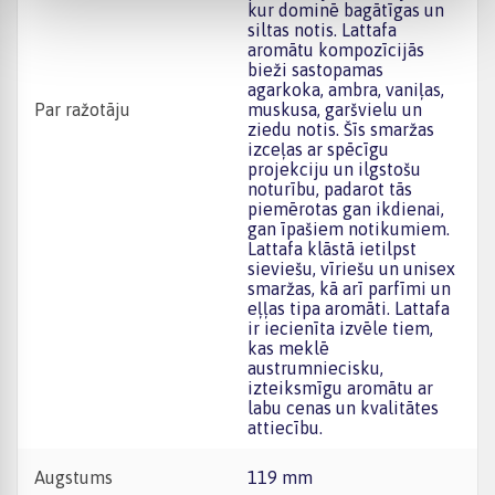
kur dominē bagātīgas un
siltas notis. Lattafa
aromātu kompozīcijās
bieži sastopamas
agarkoka, ambra, vaniļas,
Par ražotāju
muskusa, garšvielu un
ziedu notis. Šīs smaržas
izceļas ar spēcīgu
projekciju un ilgstošu
noturību, padarot tās
piemērotas gan ikdienai,
gan īpašiem notikumiem.
Lattafa klāstā ietilpst
sieviešu, vīriešu un unisex
smaržas, kā arī parfīmi un
eļļas tipa aromāti. Lattafa
ir iecienīta izvēle tiem,
kas meklē
austrumniecisku,
izteiksmīgu aromātu ar
labu cenas un kvalitātes
attiecību.
Augstums
119 mm