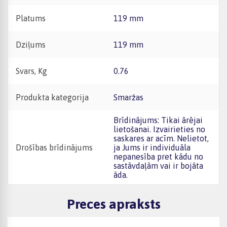
Platums
119 mm
Dziļums
119 mm
Svars, Kg
0.76
Produkta kategorija
Smaržas
Brīdinājums: Tikai ārējai
lietošanai. Izvairieties no
saskares ar acīm. Nelietot,
Drošības brīdinājums
ja Jums ir individuāla
nepanesība pret kādu no
sastāvdaļām vai ir bojāta
āda.
Preces apraksts