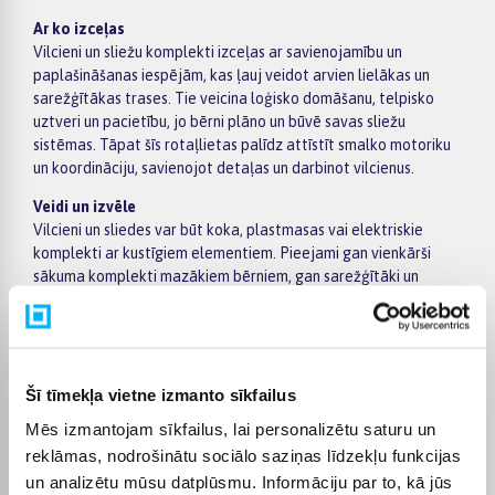
Ar ko izceļas
Vilcieni un sliežu komplekti izceļas ar savienojamību un
paplašināšanas iespējām, kas ļauj veidot arvien lielākas un
sarežģītākas trases. Tie veicina loģisko domāšanu, telpisko
uztveri un pacietību, jo bērni plāno un būvē savas sliežu
sistēmas. Tāpat šīs rotaļlietas palīdz attīstīt smalko motoriku
un koordināciju, savienojot detaļas un darbinot vilcienus.
Veidi un izvēle
Vilcieni un sliedes var būt koka, plastmasas vai elektriskie
komplekti ar kustīgiem elementiem. Pieejami gan vienkārši
sākuma komplekti mazākiem bērniem, gan sarežģītāki un
paplašināmi komplekti ar dažādiem piederumiem, piemēram,
tiltiem, stacijām un signāliem. Izvēloties, svarīgi ņemt vērā
detaļu izmēru, savietojamību ar citiem komplektiem un bērna
vecumu.
Šī tīmekļa vietne izmanto sīkfailus
Kam piemēroti
Mēs izmantojam sīkfailus, lai personalizētu saturu un
Vilcieni un vilcienu sliedes ir piemēroti dažāda vecuma bērniem,
īpaši tiem, kuriem patīk būvēt un veidot savas spēles
reklāmas, nodrošinātu sociālo saziņas līdzekļu funkcijas
struktūras. Tie ir lieliski piemēroti gan individuālai rotaļai, gan
un analizētu mūsu datplūsmu. Informāciju par to, kā jūs