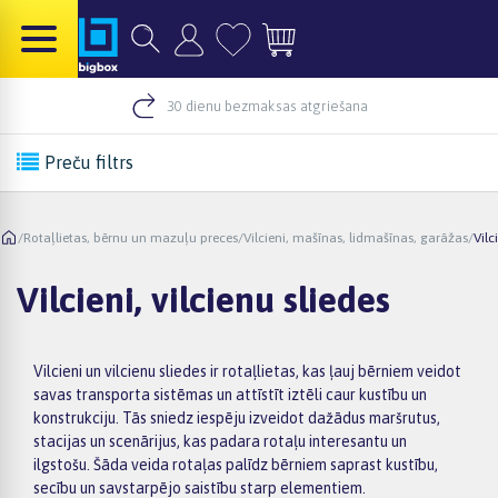
30 dienu bezmaksas atgriešana
Preču filtrs
/
Rotaļlietas, bērnu un mazuļu preces
/
Vilcieni, mašīnas, lidmašīnas, garāžas
/
Vilc
Vilcieni, vilcienu sliedes
Vilcieni un vilcienu sliedes ir rotaļlietas, kas ļauj bērniem veidot
savas transporta sistēmas un attīstīt iztēli caur kustību un
konstrukciju. Tās sniedz iespēju izveidot dažādus maršrutus,
stacijas un scenārijus, kas padara rotaļu interesantu un
ilgstošu. Šāda veida rotaļas palīdz bērniem saprast kustību,
secību un savstarpējo saistību starp elementiem.