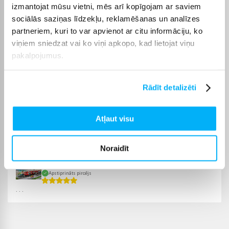
spēlēm kopā ar citiem, veicinot sadarbību un radošumu. Šīs
izmantojat mūsu vietni, mēs arī kopīgojam ar saviem
rotaļlietas palīdz attīstīt gan tehniskās prasmes, gan iztēli.
sociālās saziņas līdzekļu, reklamēšanas un analīzes
partneriem, kuri to var apvienot ar citu informāciju, ko
Bigbox
Iegādājoties vilcienus un vilcienu sliedes, Bigbox piedāvā
viņiem sniedzat vai ko viņi apkopo, kad lietojat viņu
iespēju izmantot bezprocentu nomaksu līdz 6 mēnešiem.
pakalpojumus.
Pārbaudiet pie katra produkta, vai tam ir pieejama bezmaksas
piegāde.
Rādīt detalizēti
Atļaut visu
Pircēju atsauksmes par precēm
Noraidīt
Ilze K.
Apstiprināts pircējs
. . .