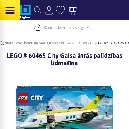
30 dienu bezmaksas atgriešana
/
Rotaļlietas, bērnu un mazuļu preces
/
LEGO®
/
LEGO® CITY
/
LEGO® 60465 City Gai
LEGO® 60465 City Gaisa ātrās palīdzības
lidmašīna