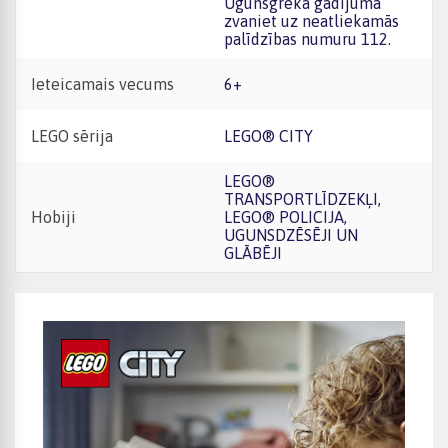
Ugunsgrēka gadījumā
zvaniet uz neatliekamās
palīdzības numuru 112.
Ieteicamais vecums
6+
LEGO sērija
LEGO® CITY
LEGO®
TRANSPORTLĪDZEKĻI,
Hobiji
LEGO® POLICIJA,
UGUNSDZĒSĒJI UN
GLĀBĒJI