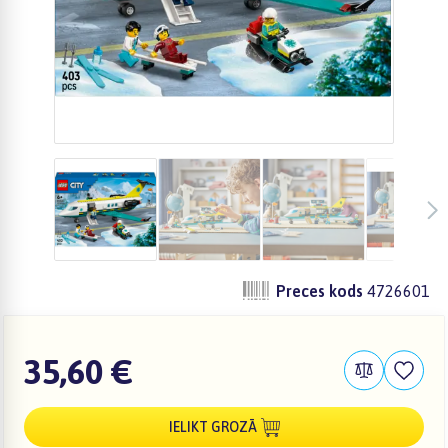
Preces kods
4726601
35,60 €
IELIKT GROZĀ