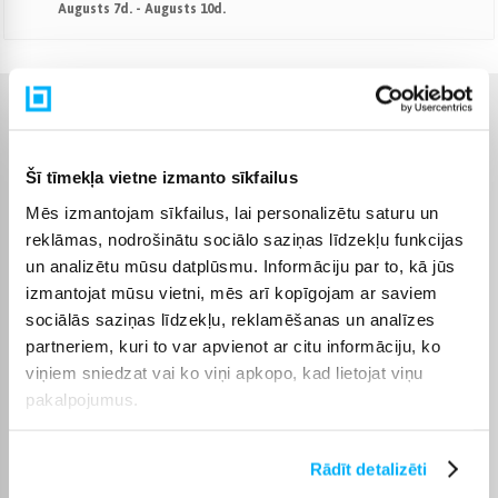
Augusts 7d. - Augusts 10d.
Raksturlielumi
Šī tīmekļa vietne izmanto sīkfailus
Ražotājs
LEGO
Mēs izmantojam sīkfailus, lai personalizētu saturu un
Komplektēšanas valsts
Ungārija
reklāmas, nodrošinātu sociālo saziņas līdzekļu funkcijas
un analizētu mūsu datplūsmu. Informāciju par to, kā jūs
izmantojat mūsu vietni, mēs arī kopīgojam ar saviem
Augstums
70 mm
sociālās saziņas līdzekļu, reklamēšanas un analīzes
partneriem, kuri to var apvienot ar citu informāciju, ko
Platums
262 mm
viņiem sniedzat vai ko viņi apkopo, kad lietojat viņu
pakalpojumus.
Dziļums
382 mm
Svars, Kg
0.714
Rādīt detalizēti