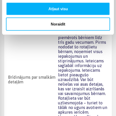
Daļu skaits
403
Atļaut visu
Brīdinājums! Aizrīšanās
Drošības brīdinājums
risks, sīkas detaļas.
Noraidīt
Sīku detaļu dēļ tas nav
piemērots bērniem līdz
trīs gadu vecumam. Pirms
nododat šo rotaļlietu
bērnam, noņemiet visus
iepakojumus un
stiprinājumus. Ieteicams
saglabāt informāciju uz
iepakojuma. Ieteicams
lietot pieaugušo
Brīdinājums par smalkām
uzraudzībā. Var būt
detaļām
nelielas vai asas detaļas,
kas var izraisīt aizrīšanās
vai savainojumus bērnam.
Rotaļlieta var būt
uzliesmojoša – turiet to
tālāk no uguns avotiem un
apkures ierīcēm.