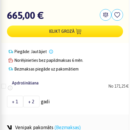
665,00 €
IELIKT GROZĀ
Piegāde: Jautājiet
Norēķinieties bez papildmaksas 6 mēn.
Bezmaksas piegāde uz pakomātiem
Apdrošināšana
No 171,25 €
+ 1
+ 2
gadi
Venipak pakomāts
(
Bezmaksas
)