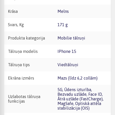
Krāsa
Melns
Svars, Kg
171 g
Produkta kategorija
Mobilie tālruņi
Tālruņa modelis
iPhone 15
Tālruņa tips
Viedtālruņi
Ekrāna izmērs
Mazs (līdz 6,2 collām)
5G, Ūdens izturība,
Bezvadu uzlāde, Face ID,
Uzlabotas tālruņa
Ātrā uzlāde (FastCharge),
funkcijas
MagSafe, Optiskā attēla
stabilizācija (OIS)