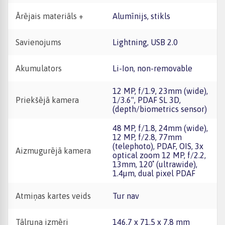
Ārējais materiāls +
Alumīnijs, stikls
Savienojums
Lightning, USB 2.0
Akumulators
Li-Ion, non-removable
12 MP, f/1.9, 23mm (wide),
Priekšējā kamera
1/3.6", PDAF SL 3D,
(depth/biometrics sensor)
48 MP, f/1.8, 24mm (wide),
12 MP, f/2.8, 77mm
(telephoto), PDAF, OIS, 3x
Aizmugurējā kamera
optical zoom 12 MP, f/2.2,
13mm, 120˚ (ultrawide),
1.4µm, dual pixel PDAF
Atmiņas kartes veids
Tur nav
Tālruņa izmēri
146.7 x 71.5 x 7.8 mm