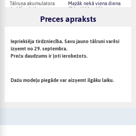
Tālruņa akumulatora
Mazāk nekā viena diena
darbības laiks
(līdz 4000 mAh)
Preces apraksts
Tālruņa ekrāna biežums
60 Hz
Tālruņa ekrāna tips
AMOLED
Iepriekšēja tirdzniecība. Savu jauno tālruni varēsi
izņemt no 29. septembra.
Mobilā savienojuma veids
5G
Preču daudzums ir ļoti ierobežots.
Dažu modeļu piegāde var aizņemt ilgāku laiku.