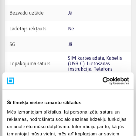
Bezvadu uzlāde
Jā
Lādētājs iekļauts
Nē
5G
Jā
SIM kartes adata, Kabelis
Lepakojuma saturs
(USB-C), Lietošanas
instrukcija, Telefons
Ekrāna diagonāle, "
6.1
Garantijas laiks
24 mēn.
Šī tīmekļa vietne izmanto sīkfailus
Mēs izmantojam sīkfailus, lai personalizētu saturu un
Komplektēšanas valsts
Ķīna
reklāmas, nodrošinātu sociālo saziņas līdzekļu funkcijas
un analizētu mūsu datplūsmu. Informāciju par to, kā jūs
Operētājsistēma
iOS
izmantojat mūsu vietni, mēs arī kopīgojam ar saviem