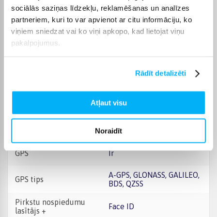
sociālās saziņas līdzekļu, reklamēšanas un analīzes
Bluetooth savienojums
Jā
partneriem, kuri to var apvienot ar citu informāciju, ko
viņiem sniedzat vai ko viņi apkopo, kad lietojat viņu
Face ID, accelerometer,
pakalpojumus.
gyro, proximity, compass,
barometer;Siri natural
Papildu informācija
language commands and
dictation Ultra Wideband
Rādīt detalizēti
(UWB) support
Iekšējā atmiņa, GB
Atļaut visu
128GB
Operatīvā atmiņa, (RAM)
6 GB
Noraidīt
GPS
Ir
A-GPS, GLONASS, GALILEO,
GPS tips
BDS, QZSS
Pirkstu nospiedumu
Face ID
lasītājs +