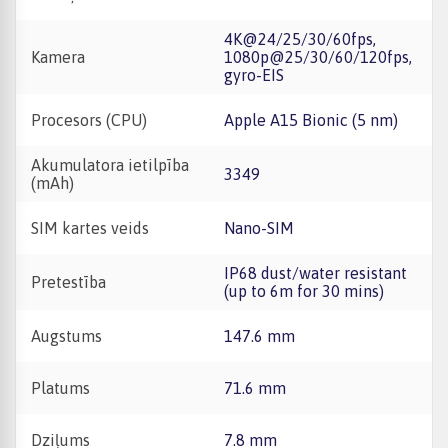
4K@24/25/30/60fps,
Kamera
1080p@25/30/60/120fps,
gyro-EIS
Procesors (CPU)
Apple A15 Bionic (5 nm)
Akumulatora ietilpība
3349
(mAh)
SIM kartes veids
Nano-SIM
IP68 dust/water resistant
Pretestība
(up to 6m for 30 mins)
Augstums
147.6 mm
Platums
71.6 mm
Dziļums
7.8 mm