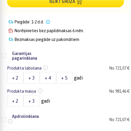
IELIKT GROZĀ
Piegāde: 1-2 d.d.
Norēķinieties bez papildmaksas 6 mēn.
Bezmaksas piegāde uz pakomātiem
Garantijas
pagarināšana
Produkta labošana
No 721,07 €
+ 2
+ 3
+ 4
+ 5
gadi
Produkta maiņa
No 981,46 €
+ 2
+ 3
gadi
Apdrošināšana
No 721,07 €