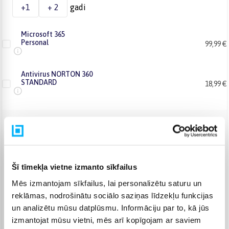
+1
+ 2
gadi
Microsoft 365
Personal
99,99 €
Antivirus NORTON 360
STANDARD
18,99 €
Venipak pakomāts
(
Bezmaksas
)
Augusts 8d. - Augusts 10d.
Venipak Kurjers
(
4,99 €
)
Šī tīmekļa vietne izmanto sīkfailus
Apmaksā pilnu summu skaidrā naudā piegādes brīdī.
Augusts 10d. - Augusts 11d.
Mēs izmantojam sīkfailus, lai personalizētu saturu un
Omniva pakomāts
(
3,99 €
)
reklāmas, nodrošinātu sociālo saziņas līdzekļu funkcijas
Augusts 8d. - Augusts 10d.
un analizētu mūsu datplūsmu. Informāciju par to, kā jūs
izmantojat mūsu vietni, mēs arī kopīgojam ar saviem
Smartposti pakomāts
(
2,99 €
)