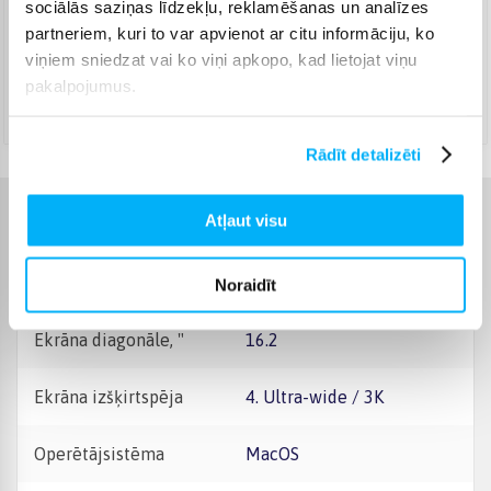
Augusts 8d. - Augusts 10d.
sociālās saziņas līdzekļu, reklamēšanas un analīzes
partneriem, kuri to var apvienot ar citu informāciju, ko
DPD pakomāts
(
4,99 €
)
viņiem sniedzat vai ko viņi apkopo, kad lietojat viņu
Augusts 8d. - Augusts 10d.
pakalpojumus.
DPD kurjers
(
5,99 €
)
Augusts 10d. - Augusts 11d.
Rādīt detalizēti
Atļaut visu
Raksturlielumi
Ražotājs
Apple
Noraidīt
Ekrāna diagonāle, "
16.2
Ekrāna izšķirtspēja
4. Ultra-wide / 3K
Operētājsistēma
macOS