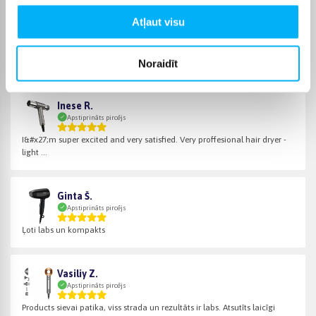
Atļaut visu
Александр П.
Apstiprināts pircējs
Noraidīt
Labs fēns. Laba kvalitāte. Viegls un viegli lietojams.
Inese R.
Apstiprināts pircējs
I&#x27;m super excited and very satisfied. Very proffesional hair dryer -
light ...
Ginta Š.
Apstiprināts pircējs
Ļoti labs un kompakts
Vasiliy Z.
Apstiprināts pircējs
Products sievai patika, viss strada un rezultāts ir labs. Atsutīts laicīgi