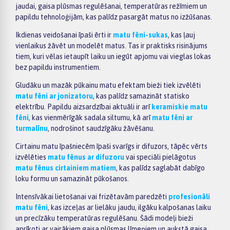
jaudai, gaisa plūsmas regulēšanai, temperatūras režīmiem un
papildu tehnoloģijām, kas palīdz pasargāt matus no izžūšanas.
Ikdienas veidošanai īpaši ērti ir
matu fēni-sukas
, kas ļauj
vienlaikus žāvēt un modelēt matus. Tas ir praktisks risinājums
tiem, kuri vēlas ietaupīt laiku un iegūt apjomu vai vieglas lokas
bez papildu instrumentiem.
Gludāku un mazāk pūkainu matu efektam bieži tiek izvēlēti
matu fēni ar jonizatoru
, kas palīdz samazināt statisko
elektrību. Papildu aizsardzībai aktuāli ir arī
keramiskie matu
fēni
, kas vienmērīgāk sadala siltumu, kā arī
matu fēni ar
turmalīnu
, nodrošinot saudzīgāku žāvēšanu.
Cirtainu matu īpašniecēm īpaši svarīgs ir difuzors, tāpēc vērts
izvēlēties
matu fēnus ar difuzoru
vai speciāli pielāgotus
matu fēnus cirtainiem matiem
, kas palīdz saglabāt dabīgo
loku formu un samazināt pūkošanos.
Intensīvākai lietošanai vai frizētavām paredzēti
profesionāli
matu fēni
, kas izceļas ar lielāku jaudu, ilgāku kalpošanas laiku
un precīzāku temperatūras regulēšanu. Šādi modeļi bieži
aprīkoti ar vairākiem gaisa plūsmas līmeņiem un aukstā gaisa