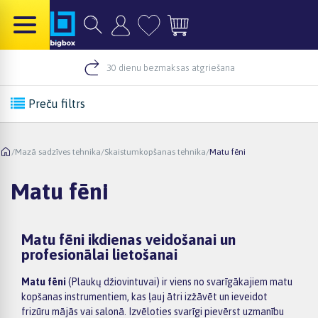
30 dienu bezmaksas atgriešana
Preču filtrs
/
Mazā sadzīves tehnika
/
Skaistumkopšanas tehnika
/
Matu fēni
Matu fēni
Matu fēni ikdienas veidošanai un
profesionālai lietošanai
Matu fēni
(Plaukų džiovintuvai) ir viens no svarīgākajiem matu
kopšanas instrumentiem, kas ļauj ātri izžāvēt un ieveidot
frizūru mājās vai salonā. Izvēloties svarīgi pievērst uzmanību