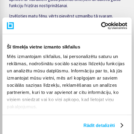
funkciju frizūras nostiprināšanai.
Izvēloties matu fēnu, vērts pievērst uzmanību tā svaram,
ergonomikai, vada garumam un trokšņa līmenim, lai ikdienas
lietošana būtu ērta un nenogurdinātu roku.
Ērta iegāde un piegāde
Šī tīmekļa vietne izmanto sīkfailus
Matu fēni tiek piegādāti visā Latvijā – uz mājām vai citu
Mēs izmantojam sīkfailus, lai personalizētu saturu un
izvēlēto adresi. Ja prece ir noliktavā, piegāde parasti notiek 1–
reklāmas, nodrošinātu sociālo saziņas līdzekļu funkcijas
2 darba dienu laikā, un precīzs piegādes termiņš vienmēr ir
norādīts konkrētā produkta lapā. Tāpat iespējams izvēlēties
un analizētu mūsu datplūsmu. Informāciju par to, kā jūs
bezprocentu līzingu līdz 24 mēnešiem, lai pirkumu varētu veikt
izmantojat mūsu vietni, mēs arī kopīgojam ar saviem
uzreiz un maksājumu sadalīt ērtā periodā.
sociālās saziņas līdzekļu, reklamēšanas un analīzes
partneriem, kuri to var apvienot ar citu informāciju, ko
viņiem sniedzat vai ko viņi apkopo, kad lietojat viņu
pakalpojumus.
Rādīt detalizēti
Pircēju atsauksmes par precēm