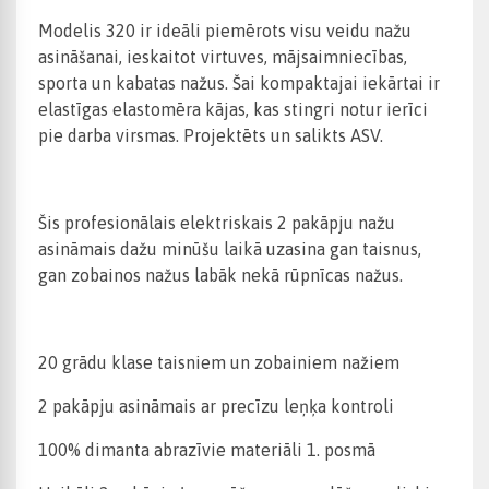
Modelis 320 ir ideāli piemērots visu veidu nažu
asināšanai, ieskaitot virtuves, mājsaimniecības,
sporta un kabatas nažus. Šai kompaktajai iekārtai ir
elastīgas elastomēra kājas, kas stingri notur ierīci
pie darba virsmas. Projektēts un salikts ASV.
Šis profesionālais elektriskais 2 pakāpju nažu
asināmais dažu minūšu laikā uzasina gan taisnus,
gan zobainos nažus labāk nekā rūpnīcas nažus.
20 grādu klase taisniem un zobainiem nažiem
2 pakāpju asināmais ar precīzu leņķa kontroli
100% dimanta abrazīvie materiāli 1. posmā