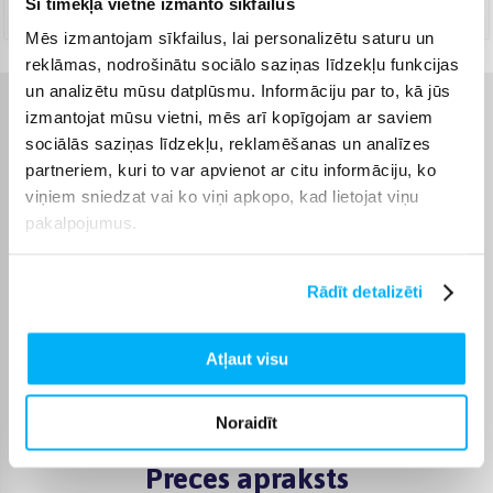
Šī tīmekļa vietne izmanto sīkfailus
Augusts 10d. - Augusts 11d.
Mēs izmantojam sīkfailus, lai personalizētu saturu un
reklāmas, nodrošinātu sociālo saziņas līdzekļu funkcijas
un analizētu mūsu datplūsmu. Informāciju par to, kā jūs
izmantojat mūsu vietni, mēs arī kopīgojam ar saviem
Raksturlielumi
sociālās saziņas līdzekļu, reklamēšanas un analīzes
partneriem, kuri to var apvienot ar citu informāciju, ko
Ražotājs
Chef's Choice
viņiem sniedzat vai ko viņi apkopo, kad lietojat viņu
pakalpojumus.
Garantijas laiks
24 mēn.
Rādīt detalizēti
Jauda
125 W
Krāsa
Balts
Atļaut visu
Produkta kategorija
Asinātāji
Noraidīt
Preces apraksts