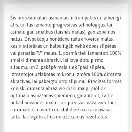
Šis profesionālais asināmais ir kompakts un zibenīgi
ātrs, un tas izmanto progresīvas tehnoloģijas, lai
asinātu gan smalkus (taisnās malas), gan zobainos
nažus. Divpakāpju honēšana rada arkveida malas,
kas ir stiprākas un kalpo ilgāk nekā dobas slīpētas
vai parastās "V" malas. 1. posmā tiek izmantoti 100%
smalki dimanta abrazīvi, lai izveidotu pirmo
slīpumu, un 2. pakāpē mala tiek īpaši slīpēta,
izmantojot uzlabotas mikronu izmēra 100% dimanta
abrazīvas, lai pabeigtu otro slīpumu. Precīzas formas
koniski dimanta abrazīvie diski maigi pieliek
optimālu asināšanas spiedienu, garantējot, ka tie
nekad nezaudēs malu. Ļoti precīzās naža vadotnes
automātiski novieto un stabilizē nazi asināšanas
laikā, lai iegūtu ātrus un uzticamus rezultātus.