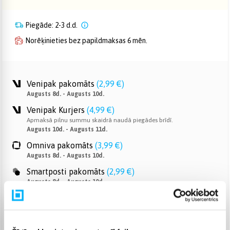
Piegāde: 2-3 d.d.
Norēķinieties bez papildmaksas 6 mēn.
Venipak pakomāts
(
2,99 €
)
Augusts 8d. - Augusts 10d.
Venipak Kurjers
(
4,99 €
)
Apmaksā pilnu summu skaidrā naudā piegādes brīdī.
Augusts 10d. - Augusts 11d.
Omniva pakomāts
(
3,99 €
)
Augusts 8d. - Augusts 10d.
Smartposti pakomāts
(
2,99 €
)
Augusts 8d. - Augusts 10d.
DPD pakomāts
(
4,99 €
)
Augusts 8d. - Augusts 10d.
DPD kurjers
(
5,99 €
)