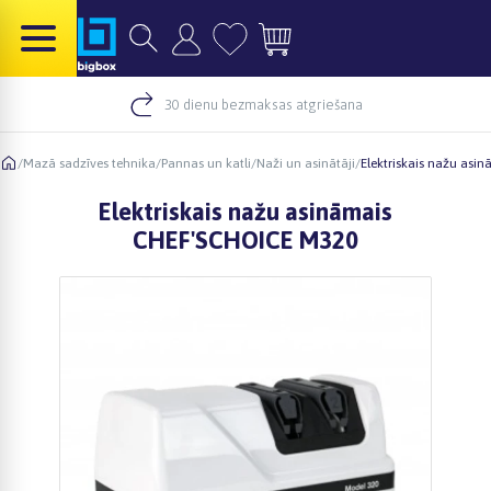
30 dienu bezmaksas atgriešana
/
Mazā sadzīves tehnika
/
Pannas un katli
/
Naži un asinātāji
/
Elektriskais nažu as
Elektriskais nažu asināmais
CHEF'SCHOICE M320