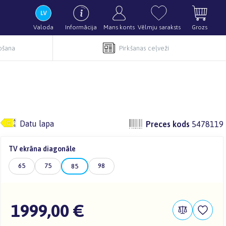
Valoda
Informācija
Mans konts
Vēlmju saraksts
Grozs
pošana
Pirkšanas ceļveži
Datu lapa
Preces kods
5478119
TV ekrāna diagonāle
65
75
98
85
1999,00 €