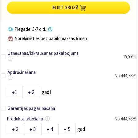
IELIKT GROZĀ
Piegāde: 3-7 d.d.
Norēķinieties bez papildmaksas 6 mēn.
Uznešanas/izkraušanas pakalpojums
19,99 €
Apdrošināšana
No 444,78 €
+1
+ 2
gadi
Garantijas pagarināšana
Produkta labošana
No 444,78 €
+ 2
+ 3
+ 4
+ 5
gadi