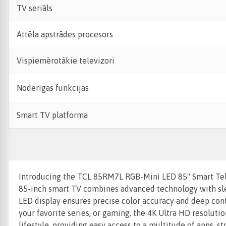
TV seriāls
Attēla apstrādes procesors
Vispiemērotākie televizori
Noderīgas funkcijas
Smart TV platforma
Introducing the TCL 85RM7L RGB-Mini LED 85" Smart Tele
85-inch smart TV combines advanced technology with sleek
LED display ensures precise color accuracy and deep con
your favorite series, or gaming, the 4K Ultra HD resoluti
lifestyle, providing easy access to a multitude of apps,