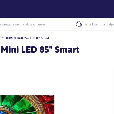
ra piegāde un draudzīgas cenas
Izcila klientu apkal
a TCL 85RM7L RGB-Mini LED 85" Smart
-Mini LED 85" Smart