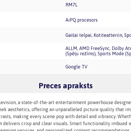
RM7L
AiPQ procesors
Gaišai telpai, Kotiteatteriin, 
ALLM, AMD FreeSync, Dolby Atmos, Filmaker / Cinema Mode (Kino režīms), Game Mode
(Spēļu režīms), Sports Mode (Sp
Google TV
Preces apraksts
vision, a state-of-the-art entertainment powerhouse designed
 aesthetics, offering an unparalleled picture quality that im
trasts, making every scene pop with detail and vibrancy. Whet
on delivers crisp and clear visuals. Smart functionality imbued
 streaming services, and personalized content recommendations