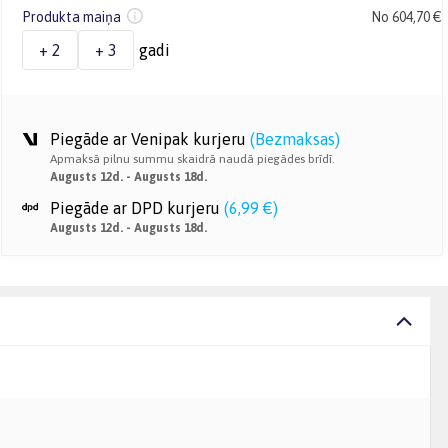
Produkta maiņa
No 604,70 €
+ 2
+ 3
gadi
Piegāde ar Venipak kurjeru
(
Bezmaksas
)
Apmaksā pilnu summu skaidrā naudā piegādes brīdī.
Augusts 12d. - Augusts 18d.
Piegāde ar DPD kurjeru
(
6,99 €
)
Augusts 12d. - Augusts 18d.