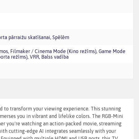
Sporta pārraižu skatīšanai, Spēlēm
orta režīms), VRR, Balss vadība
 to transform your viewing experience. This stunning
merses you in vibrant and lifelike colors. The RGB-Mini
her you're watching an action-packed movie, streaming
 with cutting-edge AI integrates seamlessly with your
. Equipped with multiple HDMI and USB ports, this TV