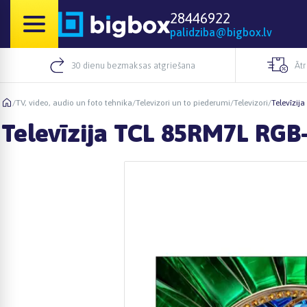
28446922
palidziba@bigbox.lv
30 dienu bezmaksas atgriešana
Āt
/
TV, video, audio un foto tehnika
/
Televizori un to piederumi
/
Televizori
/
Televīzij
Televīzija TCL 85RM7L RGB