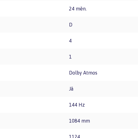
24 mēn.
D
4
1
Dolby Atmos
Jā
144 Hz
1084 mm
1124