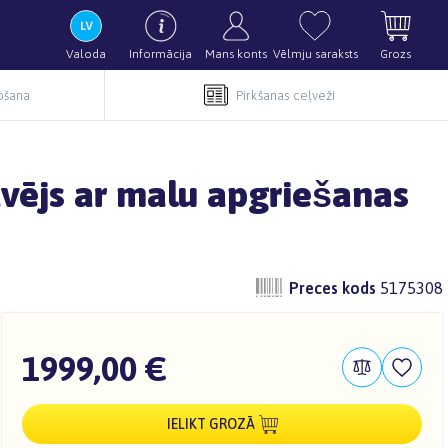
Valoda
Informācija
Mans konts
Vēlmju saraksts
Grozs
pošana
Pirkšanas ceļveži
vējs ar malu apgriešanas
Preces kods
5175308
1999,00 €
IELIKT GROZĀ