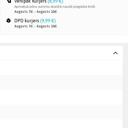
Venipak Kurjers
(
8,99 €
)
Apmaksā pilnu summu skaidrā naudā piegādes brīdī.
Augusts 7d. - Augusts 10d.
DPD kurjers
(
9,99 €
)
Augusts 7d. - Augusts 10d.