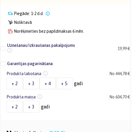
Piegāde: 1-2 d.d.
Noliktavā
Norēķinieties bez papildmaksas 6 mēn.
Uznešanas/izkraušanas pakalpojums
19,99 €
Garantijas pagarināšana
Produkta labošana
No 444,78 €
+ 2
+ 3
+ 4
+ 5
gadi
Produkta maiņa
No 604,70 €
+ 2
+ 3
gadi