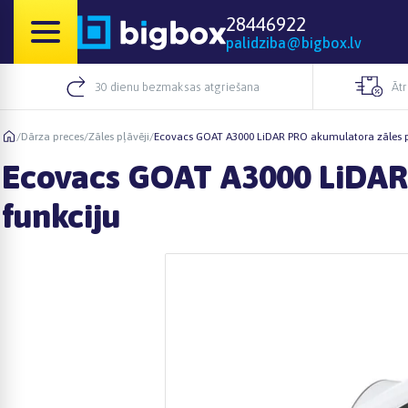
28446922
palidziba@bigbox.lv
30 dienu bezmaksas atgriešana
Āt
/
Dārza preces
/
Zāles pļāvēji
/
Ecovacs GOAT A3000 LiDAR PRO akumulatora zāles pļ
Ecovacs GOAT A3000 LiDAR 
funkciju