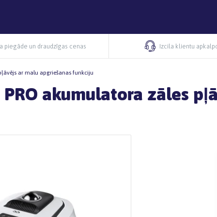
ra piegāde un draudzīgas cenas
Izcila klientu apkal
āvējs ar malu apgriešanas funkciju
PRO akumulatora zāles pļā