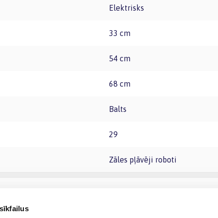
Elektrisks
33 cm
54 cm
68 cm
Balts
29
Zāles pļāvēji roboti
sīkfailus