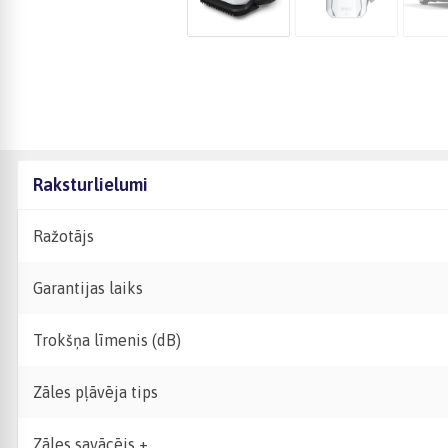
Raksturlielumi
Ražotājs
Garantijas laiks
Trokšņa līmenis (dB)
Zāles pļāvēja tips
Zāles savācējs +