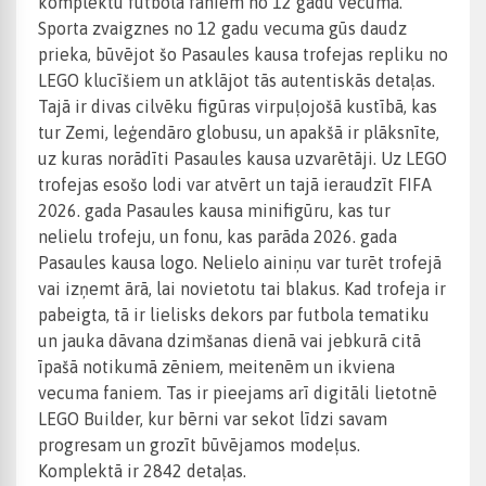
komplektu futbola faniem no 12 gadu vecuma.
Sporta zvaigznes no 12 gadu vecuma gūs daudz
prieka, būvējot šo Pasaules kausa trofejas repliku no
LEGO klucīšiem un atklājot tās autentiskās detaļas.
Tajā ir divas cilvēku figūras virpuļojošā kustībā, kas
tur Zemi, leģendāro globusu, un apakšā ir plāksnīte,
uz kuras norādīti Pasaules kausa uzvarētāji. Uz LEGO
trofejas esošo lodi var atvērt un tajā ieraudzīt FIFA
2026. gada Pasaules kausa minifigūru, kas tur
nelielu trofeju, un fonu, kas parāda 2026. gada
Pasaules kausa logo. Nelielo ainiņu var turēt trofejā
vai izņemt ārā, lai novietotu tai blakus. Kad trofeja ir
pabeigta, tā ir lielisks dekors par futbola tematiku
un jauka dāvana dzimšanas dienā vai jebkurā citā
īpašā notikumā zēniem, meitenēm un ikviena
vecuma faniem. Tas ir pieejams arī digitāli lietotnē
LEGO Builder, kur bērni var sekot līdzi savam
progresam un grozīt būvējamos modeļus.
Komplektā ir 2842 detaļas.