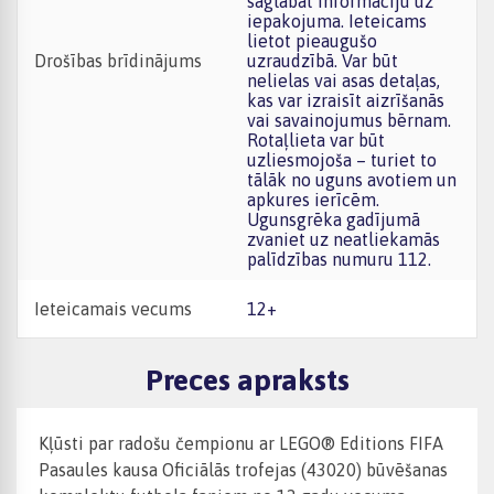
saglabāt informāciju uz
iepakojuma. Ieteicams
lietot pieaugušo
Drošības brīdinājums
uzraudzībā. Var būt
nelielas vai asas detaļas,
kas var izraisīt aizrīšanās
vai savainojumus bērnam.
Rotaļlieta var būt
uzliesmojoša – turiet to
tālāk no uguns avotiem un
apkures ierīcēm.
Ugunsgrēka gadījumā
zvaniet uz neatliekamās
palīdzības numuru 112.
Ieteicamais vecums
12+
Preces apraksts
Kļūsti par radošu čempionu ar LEGO® Editions FIFA
Pasaules kausa Oficiālās trofejas (43020) būvēšanas