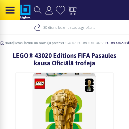
30 dienu bezmaksas atgriešana
/
Rotaļlietas, bērnu un mazuļu preces
/
LEGO®
/
LEGO® EDITIONS
/
LEGO® 43020 Edit
LEGO® 43020 Editions FIFA Pasaules
kausa Oficiālā trofeja