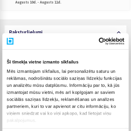
Augusts 10d. - Augusts 11d.
Raksturlielumi
Ražotājs
LEGO
Rotaļlieta ir sertificēta un
Šī tīmekļa vietne izmanto sīkfailus
atbilst Eiropas Savienības
Mēs izmantojam sīkfailus, lai personalizētu saturu un
rotaļlietu prasībām. CE
marķējumu atradīsiet uz
reklāmas, nodrošinātu sociālo saziņas līdzekļu funkcijas
iepakojuma. Saglabājiet
CE sertifikāts
un analizētu mūsu datplūsmu. Informāciju par to, kā jūs
informāciju par ražotāju
izmantojat mūsu vietni, mēs arī kopīgojam ar saviem
un importētāju
turpmākām atsauksmēm.
sociālās saziņas līdzekļu, reklamēšanas un analīzes
Tie ir norādīti uz
partneriem, kuri to var apvienot ar citu informāciju, ko
iepakojuma.
viņiem sniedzat vai ko viņi apkopo, kad lietojat viņu
pakalpojumus.
Komplektēšanas valsts
Ungārija