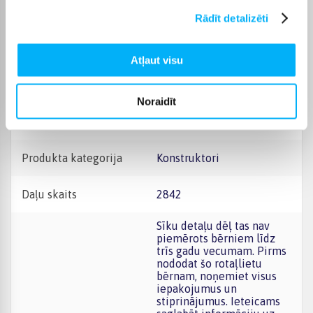
Augstums
103 mm
Rādīt detalizēti
Platums
555 mm
Atļaut visu
Dziļums
378 mm
Noraidīt
Svars, Kg
2.916
Produkta kategorija
Konstruktori
Daļu skaits
2842
Sīku detaļu dēļ tas nav
piemērots bērniem līdz
trīs gadu vecumam. Pirms
nododat šo rotaļlietu
bērnam, noņemiet visus
iepakojumus un
stiprinājumus. Ieteicams