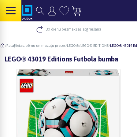
30 dienu bezmaksas atgriešana
/
Rotaļlietas, bērnu un mazuļu preces
/
LEGO®
/
LEGO® EDITIONS
/
LEGO® 43019 Ed
LEGO® 43019 Editions Futbola bumba