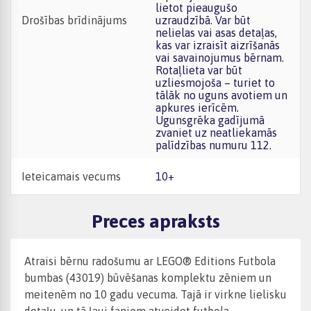
lietot pieaugušo
Drošības brīdinājums
uzraudzībā. Var būt
nelielas vai asas detaļas,
kas var izraisīt aizrīšanās
vai savainojumus bērnam.
Rotaļlieta var būt
uzliesmojoša – turiet to
tālāk no uguns avotiem un
apkures ierīcēm.
Ugunsgrēka gadījumā
zvaniet uz neatliekamās
palīdzības numuru 112.
Ieteicamais vecums
10+
Preces apraksts
Atraisi bērnu radošumu ar LEGO® Editions Futbola
bumbas (43019) būvēšanas komplektu zēniem un
meitenēm no 10 gadu vecuma. Tajā ir virkne lielisku