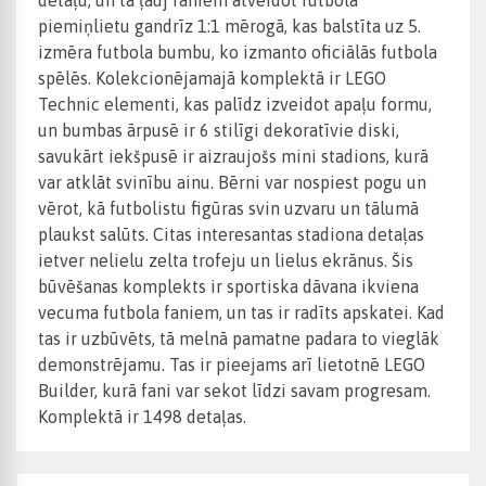
detaļu, un tā ļauj faniem atveidot futbola
piemiņlietu gandrīz 1:1 mērogā, kas balstīta uz 5.
izmēra futbola bumbu, ko izmanto oficiālās futbola
spēlēs. Kolekcionējamajā komplektā ir LEGO
Technic elementi, kas palīdz izveidot apaļu formu,
un bumbas ārpusē ir 6 stilīgi dekoratīvie diski,
savukārt iekšpusē ir aizraujošs mini stadions, kurā
var atklāt svinību ainu. Bērni var nospiest pogu un
vērot, kā futbolistu figūras svin uzvaru un tālumā
plaukst salūts. Citas interesantas stadiona detaļas
ietver nelielu zelta trofeju un lielus ekrānus. Šis
būvēšanas komplekts ir sportiska dāvana ikviena
vecuma futbola faniem, un tas ir radīts apskatei. Kad
tas ir uzbūvēts, tā melnā pamatne padara to vieglāk
demonstrējamu. Tas ir pieejams arī lietotnē LEGO
Builder, kurā fani var sekot līdzi savam progresam.
Komplektā ir 1498 detaļas.