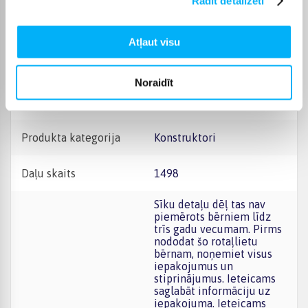
Rādīt detalizēti
Platums
354 mm
Atļaut visu
Dziļums
378 mm
Noraidīt
Svars, Kg
1.809
Produkta kategorija
Konstruktori
Daļu skaits
1498
Sīku detaļu dēļ tas nav
piemērots bērniem līdz
trīs gadu vecumam. Pirms
nododat šo rotaļlietu
bērnam, noņemiet visus
iepakojumus un
stiprinājumus. Ieteicams
saglabāt informāciju uz
iepakojuma. Ieteicams