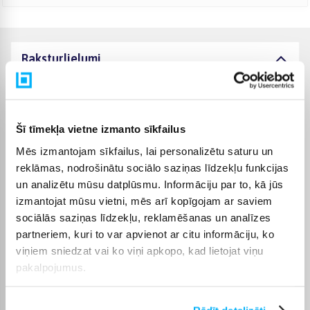
Raksturlielumi
Ražotājs
LEGO
Rotaļlieta ir sertificēta un
Šī tīmekļa vietne izmanto sīkfailus
atbilst Eiropas Savienības
rotaļlietu prasībām. CE
Mēs izmantojam sīkfailus, lai personalizētu saturu un
marķējumu atradīsiet uz
reklāmas, nodrošinātu sociālo saziņas līdzekļu funkcijas
iepakojuma. Saglabājiet
CE sertifikāts
un analizētu mūsu datplūsmu. Informāciju par to, kā jūs
informāciju par ražotāju
un importētāju
izmantojat mūsu vietni, mēs arī kopīgojam ar saviem
turpmākām atsauksmēm.
sociālās saziņas līdzekļu, reklamēšanas un analīzes
Tie ir norādīti uz
partneriem, kuri to var apvienot ar citu informāciju, ko
iepakojuma.
viņiem sniedzat vai ko viņi apkopo, kad lietojat viņu
pakalpojumus.
Komplektēšanas valsts
Ungārija
Augstums
94 mm