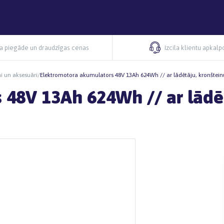
ra piegāde un draudzīgas cenas
Izcila klientu apkal
i un aksesuāri
/
Elektromotora akumulators 48V 13Ah 624Wh // ar lādētāju, kronštei
48V 13Ah 624Wh // ar lādēt