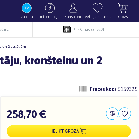
Valoda
Informācija
Mans konts
Vēlmju saraksts
Grozs
pošana
Pirkšanas ceļveži
nu un 2 atslēgām
āju, kronšteinu un 2
Preces kods
5159325
258,70 €
IELIKT GROZĀ