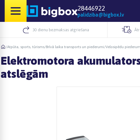
28446922
palidziba@bigbox.lv
30 dienu bezmaksas atgriešana
Āt
/
Atpūta, sports, tūrisms
/
Brīvā laika transports un piederumi
/
Velosipēdu piederum
Elektromotora akumulators 
atslēgām