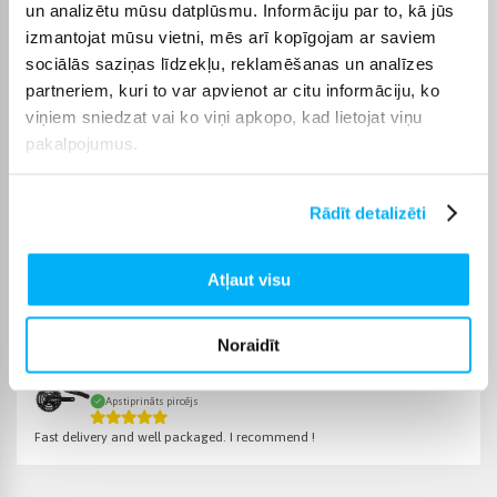
ir pieejama visā Latvijā: piegāde uz pakomātiem maksā no 2,99
un analizētu mūsu datplūsmu. Informāciju par to, kā jūs
€, bet pasūtījumiem virs 499 € piegāde uz pakomātu ir bez
izmantojat mūsu vietni, mēs arī kopīgojam ar saviem
maksas; kurjera piegāde maksā no 3,99 €. Precīzs katras
sociālās saziņas līdzekļu, reklamēšanas un analīzes
preces piegādes termiņš vienmēr ir norādīts konkrētās preces
partneriem, kuri to var apvienot ar citu informāciju, ko
lapā.
viņiem sniedzat vai ko viņi apkopo, kad lietojat viņu
Piemērotu preci no kategorijas Velosipēdu piederumi un
pakalpojumus.
aksesuāri piegādāsim norādītajā termiņā, lai pirkumu internetā
varētu saņemt jums ērtā veidā.
Rādīt detalizēti
Atļaut visu
Pircēju atsauksmes par precēm
Noraidīt
Zenta D.
Apstiprināts pircējs
Fast delivery and well packaged. I recommend !