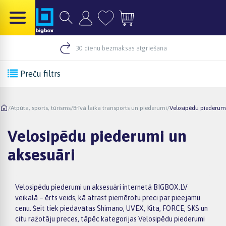
30 dienu bezmaksas atgriešana
Preču filtrs
/
Atpūta, sports, tūrisms
/
Brīvā laika transports un piederumi
/
Velosipēdu piederum
Velosipēdu piederumi un
aksesuāri
Velosipēdu piederumi un aksesuāri internetā BIGBOX.LV
veikalā – ērts veids, kā atrast piemērotu preci par pieejamu
cenu. Šeit tiek piedāvātas Shimano, UVEX, Kita, FORCE, SKS un
citu ražotāju preces, tāpēc kategorijas Velosipēdu piederumi