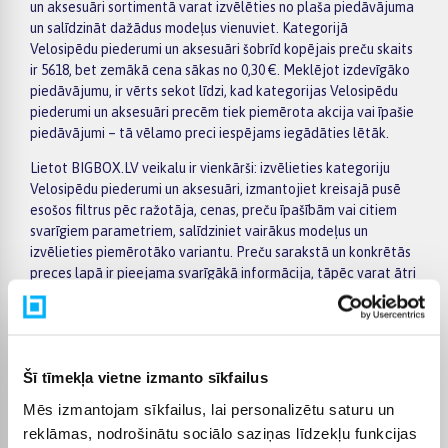
un aksesuāri sortimentā varat izvēlēties no plaša piedāvājuma
un salīdzināt dažādus modeļus vienuviet. Kategorijā
Velosipēdu piederumi un aksesuāri šobrīd kopējais preču skaits
ir 5618, bet zemākā cena sākas no 0,30 €. Meklējot izdevīgāko
piedāvājumu, ir vērts sekot līdzi, kad kategorijas Velosipēdu
piederumi un aksesuāri precēm tiek piemērota akcija vai īpašie
piedāvājumi – tā vēlamo preci iespējams iegādāties lētāk.
Lietot BIGBOX.LV veikalu ir vienkārši: izvēlieties kategoriju
Velosipēdu piederumi un aksesuāri, izmantojiet kreisajā pusē
esošos filtrus pēc ražotāja, cenas, preču īpašībām vai citiem
svarīgiem parametriem, salīdziniet vairākus modeļus un
izvēlieties piemērotāko variantu. Preču sarakstā un konkrētās
preces lapā ir pieejama svarīgākā informācija, tāpēc varat ātri
novērtēt tehniskos datus, piegādes termiņu un pirkuma
nosacījumus. Tas ļauj ērti iepirkties internetā, nesteidzīgi
salīdzinot dažādus kategorijā Velosipēdu piederumi un
aksesuāri pieejamos piedāvājumus.
Šī tīmekļa vietne izmanto sīkfailus
BIGBOX.LV piedāvā iespēju par pirkumu norēķināties 6
Mēs izmantojam sīkfailus, lai personalizētu saturu un
vienādos maksājumos, tāpēc izvēlēto preci iespējams
reklāmas, nodrošinātu sociālo saziņas līdzekļu funkcijas
iegādāties ērtāk, sadalot maksājumu vairākās daļās. Piegāde