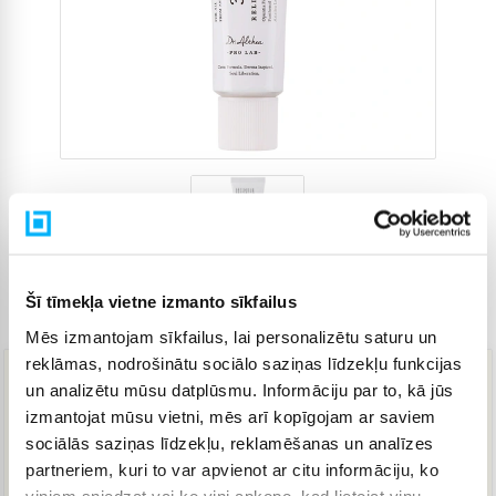
Šī tīmekļa vietne izmanto sīkfailus
Preces kods
5107462
Mēs izmantojam sīkfailus, lai personalizētu saturu un
reklāmas, nodrošinātu sociālo saziņas līdzekļu funkcijas
un analizētu mūsu datplūsmu. Informāciju par to, kā jūs
26,95 €
izmantojat mūsu vietni, mēs arī kopīgojam ar saviem
sociālās saziņas līdzekļu, reklamēšanas un analīzes
partneriem, kuri to var apvienot ar citu informāciju, ko
IELIKT GROZĀ
viņiem sniedzat vai ko viņi apkopo, kad lietojat viņu