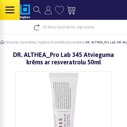
30 dienu bezmaksas atgriešana
/
Smaržas, kosmētika, higiēna
/
Kosmētika
/
Kosmētika
/
DR. ALTHEA_Pro Lab 345 Atv
DR. ALTHEA_Pro Lab 345 Atvieguma
krēms ar resveratrolu 50ml