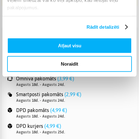
pakalpojumus.
Piegāde: 7-12 d.d.
Rādīt detalizēti
Venipak pakomāts
(
2,99 €
)
Atļaut visu
Augusts 18d. - Augusts 24d.
Venipak Kurjers
(
3,99 €
)
Apmaksā pilnu summu skaidrā naudā piegādes brīdī.
Noraidīt
Augusts 18d. - Augusts 25d.
Omniva pakomāts
(
3,99 €
)
Augusts 18d. - Augusts 24d.
Smartposti pakomāts
(
2,99 €
)
Augusts 18d. - Augusts 24d.
DPD pakomāts
(
4,99 €
)
Augusts 18d. - Augusts 24d.
DPD kurjers
(
4,99 €
)
Augusts 18d. - Augusts 25d.