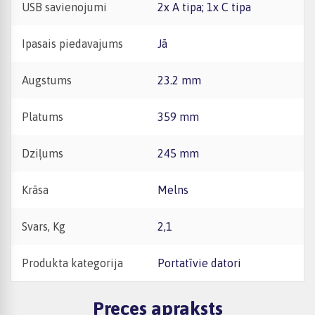
USB savienojumi
2x A tipa; 1x C tipa
Ipasais piedavajums
Jā
Augstums
23.2 mm
Platums
359 mm
Dziļums
245 mm
Krāsa
Melns
Svars, Kg
2,1
Produkta kategorija
Portatīvie datori
Preces apraksts