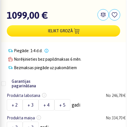
1099,00 €
IELIKT GROZĀ
Piegāde: 1-4 d.d.
Norēķinieties bez papildmaksas 6 mēn.
Bezmaksas piegāde uz pakomātiem
Garantijas
pagarināšana
Produkta labošana
No 246,78 €
+ 2
+ 3
+ 4
+ 5
gadi
Produkta maiņa
No 334,70 €