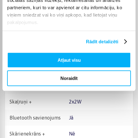
Displeja biežums
144 Hz
partneriem, kuri to var apvienot ar citu informāciju, ko
viņiem sniedzat vai ko viņi apkopo, kad lietojat viņu
Sērija
MSI Cyborg
pakalpojumus.
Video kartes atmiņa, GB
8
Rādīt detalizēti
Ekrāna diagonāle, "
15.6
Atļaut visu
Ekrāna izšķirtspēja
2. FHD / FHD+
Noraidīt
Operētājsistēma
Windows 11
Skaļruņi +
2x2W
Bluetooth savienojums
Jā
Skārienekrāns +
Nē