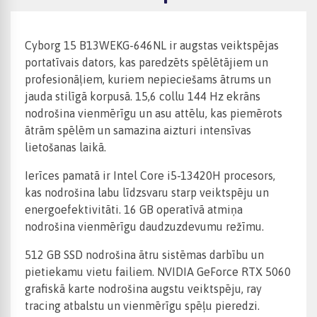
Cyborg 15 B13WEKG-646NL ir augstas veiktspējas
portatīvais dators, kas paredzēts spēlētājiem un
profesionāļiem, kuriem nepieciešams ātrums un
jauda stilīgā korpusā. 15,6 collu 144 Hz ekrāns
nodrošina vienmērīgu un asu attēlu, kas piemērots
ātrām spēlēm un samazina aizturi intensīvas
lietošanas laikā.
Ierīces pamatā ir Intel Core i5-13420H procesors,
kas nodrošina labu līdzsvaru starp veiktspēju un
energoefektivitāti. 16 GB operatīvā atmiņa
nodrošina vienmērīgu daudzuzdevumu režīmu.
512 GB SSD nodrošina ātru sistēmas darbību un
pietiekamu vietu failiem. NVIDIA GeForce RTX 5060
grafiskā karte nodrošina augstu veiktspēju, ray
tracing atbalstu un vienmērīgu spēļu pieredzi.