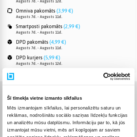
Augusts 7d. - Augusts 12d.
Omniva pakomāts
(
3,99 €
)
Augusts 7d. - Augusts 11d.
Smartposti pakomāts
(
2,99 €
)
Augusts 7d. - Augusts 11d.
DPD pakomāts
(
4,99 €
)
Augusts 7d. - Augusts 11d.
DPD kurjers
(
5,99 €
)
Augusts 7d. - Augusts 12d.
Raksturlielumi
Šī tīmekļa vietne izmanto sīkfailus
Mēs izmantojam sīkfailus, lai personalizētu saturu un
Ražotājs
MSI
reklāmas, nodrošinātu sociālo saziņas līdzekļu funkcijas
un analizētu mūsu datplūsmu. Informāciju par to, kā jūs
AI tehnoloģijas
AI Copilot + PC
izmantojat mūsu vietni, mēs arī kopīgojam ar saviem
sociālās saziņas līdzekļu, reklamēšanas un analīzes