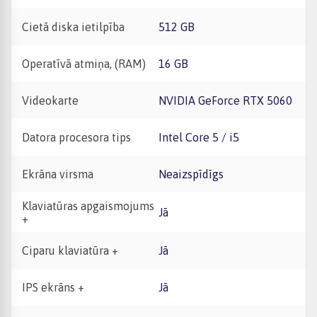
Cietā diska ietilpība
512 GB
Operatīvā atmiņa, (RAM)
16 GB
Videokarte
NVIDIA GeForce RTX 5060
Datora procesora tips
Intel Core 5 / i5
Ekrāna virsma
Neaizspīdīgs
Klaviatūras apgaismojums
Jā
+
Ciparu klaviatūra +
Jā
IPS ekrāns +
Jā