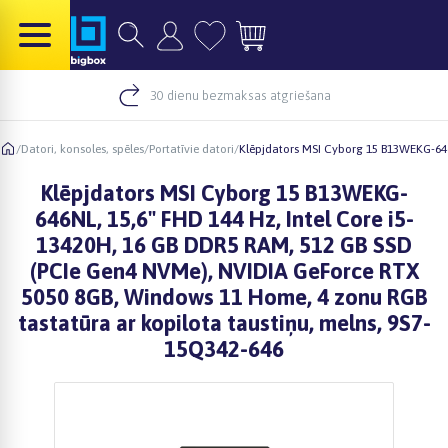
30 dienu bezmaksas atgriešana
/
Datori, konsoles, spēles
/
Portatīvie datori
/
Klēpjdators MSI Cyborg 15 B13WEKG-646
Klēpjdators MSI Cyborg 15 B13WEKG-
646NL, 15,6" FHD 144 Hz, Intel Core i5-
13420H, 16 GB DDR5 RAM, 512 GB SSD
(PCIe Gen4 NVMe), NVIDIA GeForce RTX
5050 8GB, Windows 11 Home, 4 zonu RGB
tastatūra ar kopilota taustiņu, melns, 9S7-
15Q342-646