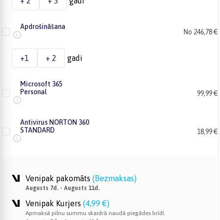
+ 2
+ 3
gadi
Apdrošināšana
No 246,78 €
+1
+ 2
gadi
Microsoft 365
Personal
99,99 €
Antivirus NORTON 360
STANDARD
18,99 €
Venipak pakomāts
(
Bezmaksas
)
Augusts 7d. - Augusts 11d.
Venipak Kurjers
(
4,99 €
)
Apmaksā pilnu summu skaidrā naudā piegādes brīdī.