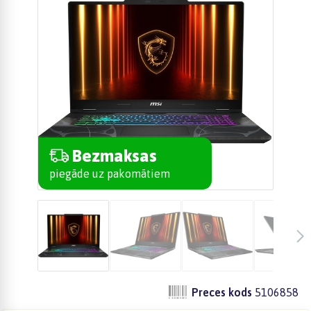
Bezmaksas
piegāde uz pakomātiem
Preces kods
5106858