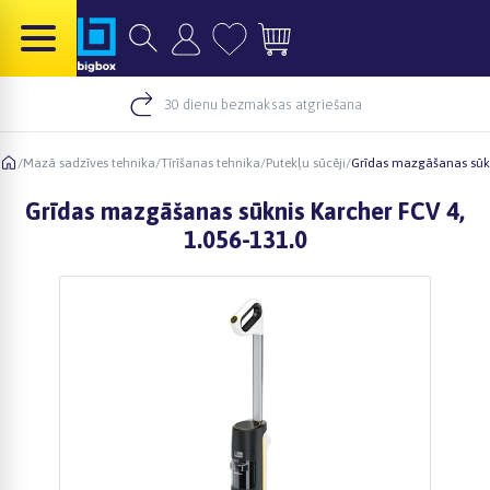
30 dienu bezmaksas atgriešana
/
Mazā sadzīves tehnika
/
Tīrīšanas tehnika
/
Putekļu sūcēji
/
Grīdas mazgāšanas sūkn
Grīdas mazgāšanas sūknis Karcher FCV 4,
1.056-131.0