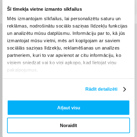
Jautājiet
Šī tīmekļa vietne izmanto sīkfailus
Mēs izmantojam sīkfailus, lai personalizētu saturu un
reklāmas, nodrošinātu sociālo saziņas līdzekļu funkcijas
un analizētu mūsu datplūsmu. Informāciju par to, kā jūs
Raksturlielumi
izmantojat mūsu vietni, mēs arī kopīgojam ar saviem
sociālās saziņas līdzekļu, reklamēšanas un analīzes
Ražotājs
Karcher
partneriem, kuri to var apvienot ar citu informāciju, ko
viņiem sniedzat vai ko viņi apkopo, kad lietojat viņu
Ūdens tilpums, l
0.75
pakalpojumus.
Bezvadu
Bezvadu
Rādīt detalizēti
Darbības laiks ar pilnu
45
uzlādi, līdz, min.
Atļaut visu
Pašattīrīšanās stacija
Jā
Noraidīt
Šķidrumu sūknēšana
Jā