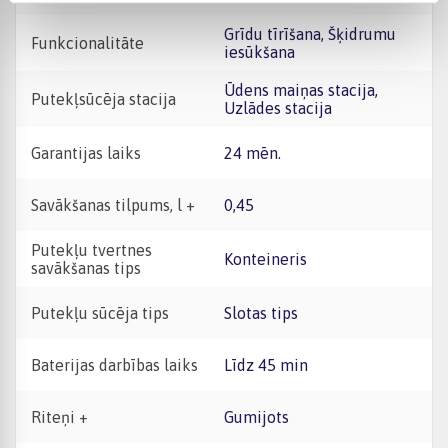
Grīdu tīrīšana, Šķidrumu
Funkcionalitāte
iesūkšana
Ūdens maiņas stacija,
Putekļsūcēja stacija
Uzlādes stacija
Garantijas laiks
24 mēn.
Savākšanas tilpums, l +
0,45
Putekļu tvertnes
Konteineris
savākšanas tips
Putekļu sūcēja tips
Slotas tips
Baterijas darbības laiks
Līdz 45 min
Riteņi +
Gumijots