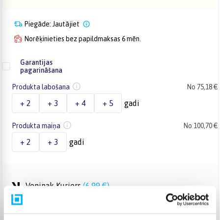
Piegāde: Jautājiet
Norēķinieties bez papildmaksas 6 mēn.
Garantijas
pagarināšana
Produkta labošana
No 75,18 €
+ 2
+ 3
+ 4
+ 5
gadi
Produkta maiņa
No 100,70 €
+ 2
+ 3
gadi
Venipak Kurjers
(
6,99 €
)
Apmaksā pilnu summu skaidrā naudā piegādes brīdī.
Jautājiet
DPD kurjers
(
7,99 €
)