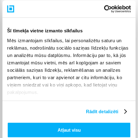
Piegāde: 7-14 d.d.
Norēķinieties bez papildmaksas 6 mēn.
Bezmaksas piegāde uz pakomātiem
Šī tīmekļa vietne izmanto sīkfailus
Mēs izmantojam sīkfailus, lai personalizētu saturu un
reklāmas, nodrošinātu sociālo saziņas līdzekļu funkcijas
Venipak pakomāts
(
Bezmaksas
)
un analizētu mūsu datplūsmu. Informāciju par to, kā jūs
Augusts 14d. - Augusts 25d.
izmantojat mūsu vietni, mēs arī kopīgojam ar saviem
Venipak Kurjers
(
4,99 €
)
sociālās saziņas līdzekļu, reklamēšanas un analīzes
Apmaksā pilnu summu skaidrā naudā piegādes brīdī.
partneriem, kuri to var apvienot ar citu informāciju, ko
Augusts 17d. - Augusts 26d.
viņiem sniedzat vai ko viņi apkopo, kad lietojat viņu
Omniva pakomāts
(
3,99 €
)
pakalpojumus.
Augusts 14d. - Augusts 25d.
Smartposti pakomāts
(
2,99 €
)
Augusts 14d. - Augusts 25d.
Rādīt detalizēti
DPD pakomāts
(
4,99 €
)
Augusts 14d. - Augusts 25d.
Atļaut visu
DPD kurjers
(
5,99 €
)