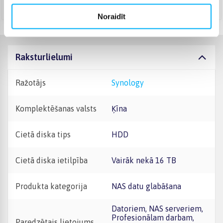
Augusts 17d. - Augusts 26d.
Noraidīt
Raksturlielumi
Ražotājs
Synology
Komplektēšanas valsts
Ķīna
Cietā diska tips
HDD
Cietā diska ietilpība
Vairāk nekā 16 TB
Produkta kategorija
NAS datu glabāšana
Datoriem, NAS serveriem,
Profesionālam darbam,
Paredzētais lietojums