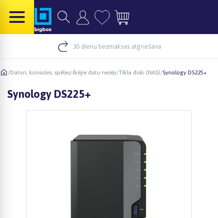
30 dienu bezmaksas atgriešana
/
Datori, konsoles, spēles
/
Ārējie datu nesēji
/
Tīkla diski (NAS)
/
Synology DS225+
Synology DS225+