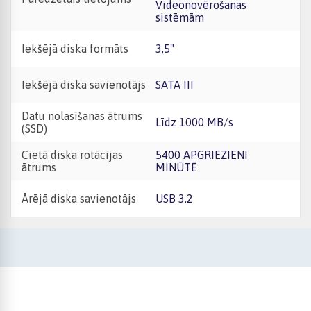
Videonovērošanas
sistēmām
Iekšējā diska formāts
3,5"
Iekšējā diska savienotājs
SATA III
Datu nolasīšanas ātrums
Līdz 1000 MB/s
(SSD)
Cietā diska rotācijas
5400 APGRIEZIENI
ātrums
MINŪTĒ
Ārējā diska savienotājs
USB 3.2