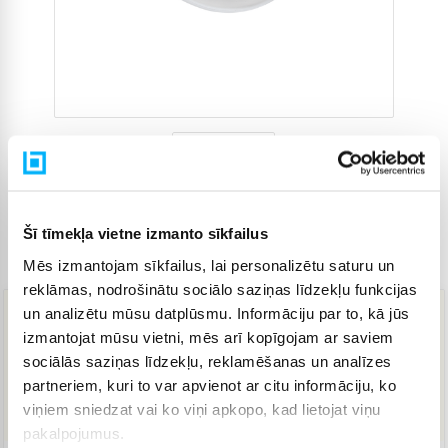
Šī tīmekļa vietne izmanto sīkfailus
Preces kods
4888821
Mēs izmantojam sīkfailus, lai personalizētu saturu un
reklāmas, nodrošinātu sociālo saziņas līdzekļu funkcijas
un analizētu mūsu datplūsmu. Informāciju par to, kā jūs
11,02 €
izmantojat mūsu vietni, mēs arī kopīgojam ar saviem
sociālās saziņas līdzekļu, reklamēšanas un analīzes
partneriem, kuri to var apvienot ar citu informāciju, ko
IELIKT GROZĀ
viņiem sniedzat vai ko viņi apkopo, kad lietojat viņu
pakalpojumus.