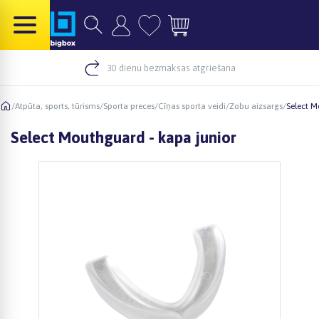
30 dienu bezmaksas atgriešana
/
Atpūta, sports, tūrisms
/
Sporta preces
/
Cīņas sporta veidi
/
Zobu aizsargs
/
Select M
Select Mouthguard - kapa junior