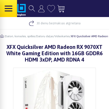
30 dienu bezmaksas atgriešana
/
Datori, konsoles, spēles
/
Datoru daļas
/
Videokartes
/
XFX Quicksilver AMD Radeon
XFX Quicksilver AMD Radeon RX 9070XT
White Gaming Edition with 16GB GDDR6
HDMI 3xDP, AMD RDNA 4