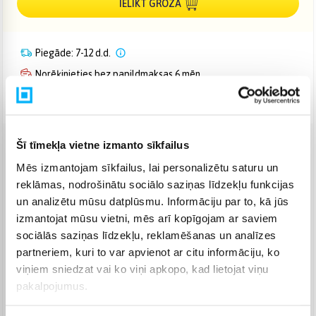
IELIKT GROZĀ
Piegāde: 7-12 d.d.
Norēķinieties bez papildmaksas 6 mēn.
Bezmaksas piegāde uz pakomātiem
Šī tīmekļa vietne izmanto sīkfailus
Venipak pakomāts
(
Bezmaksas
)
Mēs izmantojam sīkfailus, lai personalizētu saturu un
Augusts 19d. - Augusts 25d.
reklāmas, nodrošinātu sociālo saziņas līdzekļu funkcijas
Venipak Kurjers
(
4,99 €
)
un analizētu mūsu datplūsmu. Informāciju par to, kā jūs
Apmaksā pilnu summu skaidrā naudā piegādes brīdī.
izmantojat mūsu vietni, mēs arī kopīgojam ar saviem
Augusts 19d. - Augusts 26d.
sociālās saziņas līdzekļu, reklamēšanas un analīzes
Omniva pakomāts
(
3,99 €
)
partneriem, kuri to var apvienot ar citu informāciju, ko
Augusts 19d. - Augusts 25d.
viņiem sniedzat vai ko viņi apkopo, kad lietojat viņu
Smartposti pakomāts
(
2,99 €
)
pakalpojumus.
Augusts 19d. - Augusts 25d.
DPD pakomāts
(
4,99 €
)