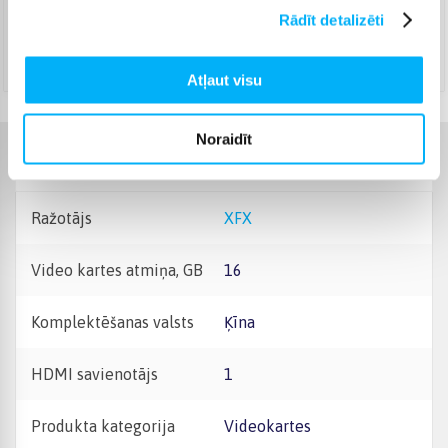
Augusts 19d. - Augusts 25d.
Rādīt detalizēti
DPD kurjers
(
5,99 €
)
Augusts 19d. - Augusts 26d.
Atļaut visu
Noraidīt
Raksturlielumi
Ražotājs
XFX
Video kartes atmiņa, GB
16
Komplektēšanas valsts
Ķīna
HDMI savienotājs
1
Produkta kategorija
Videokartes