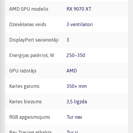
AMD GPU modelis
RX 9070 XT
Dzesēšanas veids
3 ventilatori
DisplayPort savienotāji
3
Enerģijas patēriņš, W
250–350
GPU ražotājs
AMD
Kartes garums
350+ mm
Kartes biezums
3,5 ligzda
RGB apgaismojums
Tur nav
Ray Tracing atbalsts
Tur ir