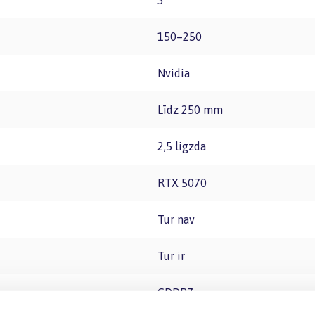
3
150–250
Nvidia
Līdz 250 mm
2,5 ligzda
RTX 5070
Tur nav
Tur ir
GDDR7