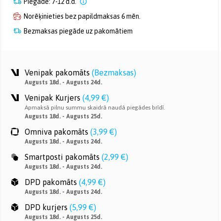
Piegāde: 7-12 d.d.
Norēķinieties bez papildmaksas 6 mēn.
Bezmaksas piegāde uz pakomātiem
Venipak pakomāts
(
Bezmaksas
)
Augusts 18d. - Augusts 24d.
Venipak Kurjers
(
4,99 €
)
Apmaksā pilnu summu skaidrā naudā piegādes brīdī.
Augusts 18d. - Augusts 25d.
Omniva pakomāts
(
3,99 €
)
Augusts 18d. - Augusts 24d.
Smartposti pakomāts
(
2,99 €
)
Augusts 18d. - Augusts 24d.
DPD pakomāts
(
4,99 €
)
Augusts 18d. - Augusts 24d.
DPD kurjers
(
5,99 €
)
Augusts 18d. - Augusts 25d.