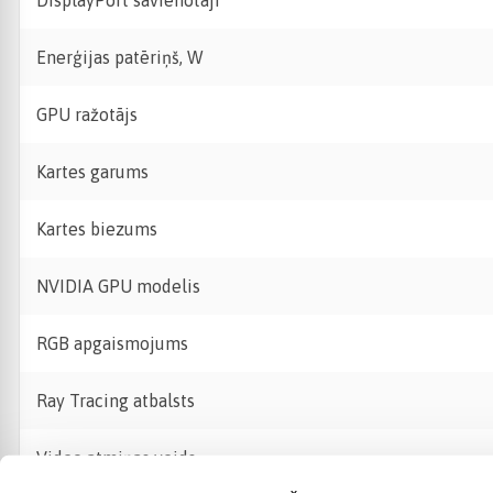
DisplayPort savienotāji
Enerģijas patēriņš, W
GPU ražotājs
Kartes garums
Kartes biezums
NVIDIA GPU modelis
RGB apgaismojums
Ray Tracing atbalsts
Video atmiņas veids