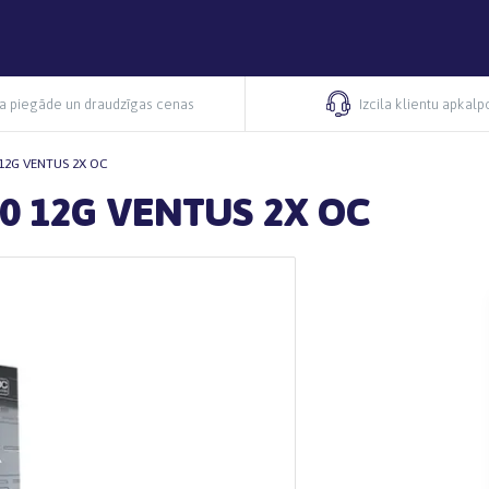
ra piegāde un draudzīgas cenas
Izcila klientu apkal
0 12G VENTUS 2X OC
070 12G VENTUS 2X OC