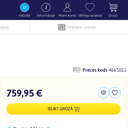
Valoda
Informācija
Mans konts
Vēlmju saraksts
Grozs
pošana
Pirkšanas ceļveži
Preces kods
4665011
759,95 €
IELIKT GROZĀ