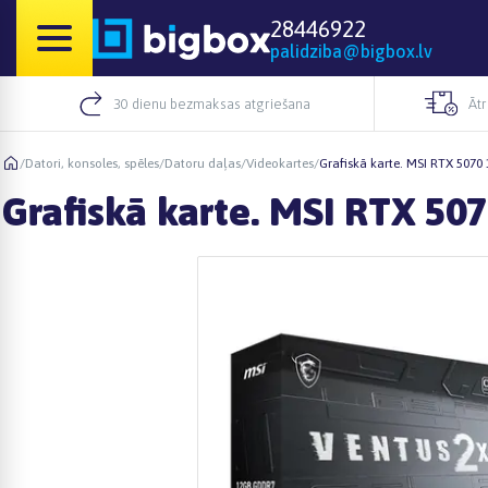
28446922
palidziba@bigbox.lv
30 dienu bezmaksas atgriešana
Āt
/
Datori, konsoles, spēles
/
Datoru daļas
/
Videokartes
/
Grafiskā karte. MSI RTX 507
Grafiskā karte. MSI RTX 5