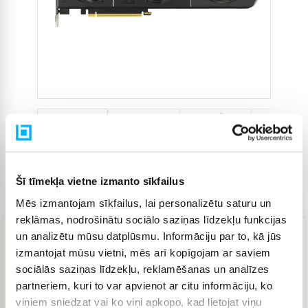
Šī tīmekļa vietne izmanto sīkfailus
Preces kods
4601747
Mēs izmantojam sīkfailus, lai personalizētu saturu un
reklāmas, nodrošinātu sociālo saziņas līdzekļu funkcijas
un analizētu mūsu datplūsmu. Informāciju par to, kā jūs
637,02 €
izmantojat mūsu vietni, mēs arī kopīgojam ar saviem
sociālās saziņas līdzekļu, reklamēšanas un analīzes
partneriem, kuri to var apvienot ar citu informāciju, ko
IZPĀRDOTS
viņiem sniedzat vai ko viņi apkopo, kad lietojat viņu