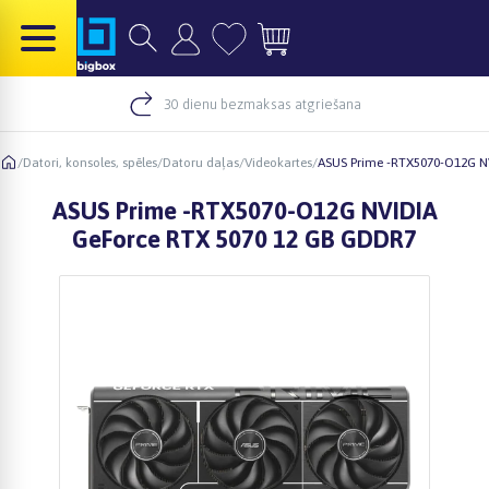
30 dienu bezmaksas atgriešana
/
Datori, konsoles, spēles
/
Datoru daļas
/
Videokartes
/
ASUS Prime -RTX5070-O12G N
ASUS Prime -RTX5070-O12G NVIDIA
GeForce RTX 5070 12 GB GDDR7