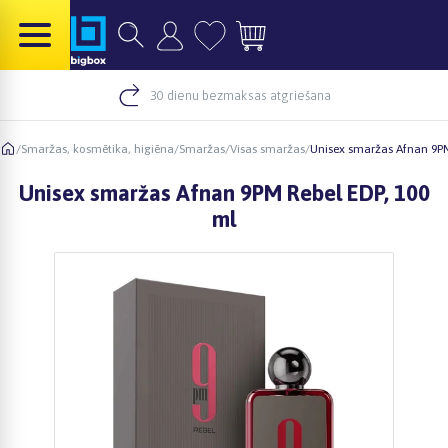
30 dienu bezmaksas atgriešana
/
Smaržas, kosmētika, higiēna
/
Smaržas
/
Visas smaržas
/
Unisex smaržas Afnan 9PM
Unisex smaržas Afnan 9PM Rebel EDP, 100
ml