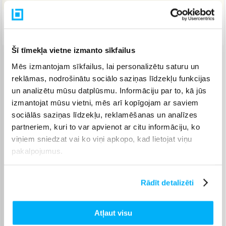
Piegāde: 7-14 d.d.
Šī tīmekļa vietne izmanto sīkfailus
Mēs izmantojam sīkfailus, lai personalizētu saturu un
Venipak pakomāts
(
2,99 €
)
reklāmas, nodrošinātu sociālo saziņas līdzekļu funkcijas
Augusts 17d. - Augusts 26d.
un analizētu mūsu datplūsmu. Informāciju par to, kā jūs
Venipak Kurjers
(
3,99 €
)
izmantojat mūsu vietni, mēs arī kopīgojam ar saviem
Apmaksā pilnu summu skaidrā naudā piegādes brīdī.
Augusts 18d. - Augusts 27d.
sociālās saziņas līdzekļu, reklamēšanas un analīzes
partneriem, kuri to var apvienot ar citu informāciju, ko
Omniva pakomāts
(
3,99 €
)
viņiem sniedzat vai ko viņi apkopo, kad lietojat viņu
Augusts 17d. - Augusts 26d.
pakalpojumus.
Smartposti pakomāts
(
2,99 €
)
Augusts 17d. - Augusts 26d.
DPD pakomāts
(
4,99 €
)
Rādīt detalizēti
Augusts 17d. - Augusts 26d.
DPD kurjers
(
4,99 €
)
Atļaut visu
Augusts 18d. - Augusts 27d.