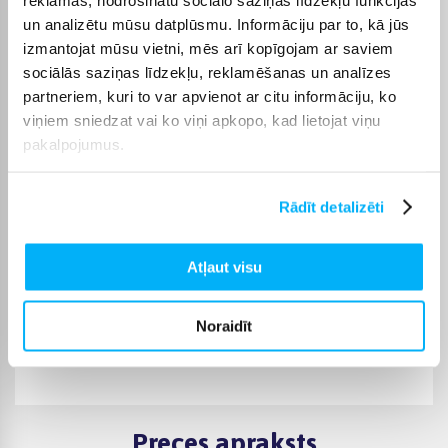
Ūdensizturība
Jā
un analizētu mūsu datplūsmu. Informāciju par to, kā jūs
izmantojat mūsu vietni, mēs arī kopīgojam ar saviem
Trokšņa slāpēšana +
Nē
sociālās saziņas līdzekļu, reklamēšanas un analīzes
partneriem, kuri to var apvienot ar citu informāciju, ko
Krāsa
Balts
viņiem sniedzat vai ko viņi apkopo, kad lietojat viņu
pakalpojumus.
Produkta kategorija
Austiņas
Rādīt detalizēti
Atļaut visu
Noraidīt
Preces apraksts