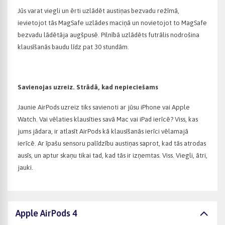
Jūs varat viegli un ērti uzlādēt austiņas bezvadu režīmā,
ievietojot tās MagSafe uzlādes maciņā un novietojot to MagSafe
bezvadu lādētāja augšpusē. Pilnībā uzlādēts futrālis nodrošina
klausīšanās baudu līdz pat 30 stundām.
Savienojas uzreiz. Strādā, kad nepieciešams
Jaunie AirPods uzreiz tiks savienoti ar jūsu iPhone vai Apple
Watch. Vai vēlaties klausīties savā Mac vai iPad ierīcē? Viss, kas
jums jādara, ir atlasīt AirPods kā klausīšanās ierīci vēlamajā
ierīcē. Ar īpašu sensoru palīdzību austiņas saprot, kad tās atrodas
ausīs, un aptur skaņu tikai tad, kad tās ir izņemtas. Viss. Viegli, ātri,
jauki.
Apple AirPods 4