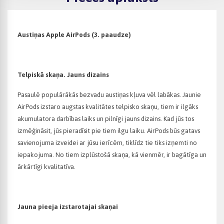
Austiņas Apple AirPods (3. paaudze)
Telpiskā skaņa. Jauns dizains
Pasaulē populārākās bezvadu austiņas kļuva vēl labākas. Jaunie
AirPods izstaro augstas kvalitātes telpisko skaņu, tiem ir ilgāks
akumulatora darbības laiks un pilnīgi jauns dizains. Kad jūs tos
izmēģināsit, jūs pieradīsit pie tiem ilgu laiku. AirPods būs gatavs
savienojuma izveidei ar jūsu ierīcēm, tiklīdz tie tiks izņemti no
iepakojuma. No tiem izplūstošā skaņa, kā vienmēr, ir bagātīga un
ārkārtīgi kvalitatīva.
Jauna pieeja izstarotajai skaņai