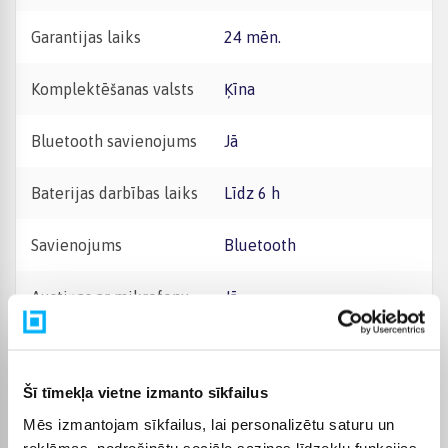
Garantijas laiks
24 mēn.
Komplektēšanas valsts
Ķīna
Bluetooth savienojums
Jā
Baterijas darbības laiks
Līdz 6 h
Savienojums
Bluetooth
Austiņas ar mikrofonu
Jā
Ausīs ievietojamas/ausu
Austiņu tips
ieliktņi
Šī tīmekļa vietne izmanto sīkfailus
Bezvadu austiņas
Jā
Mēs izmantojam sīkfailus, lai personalizētu saturu un
reklāmas, nodrošinātu sociālo saziņas līdzekļu funkcijas