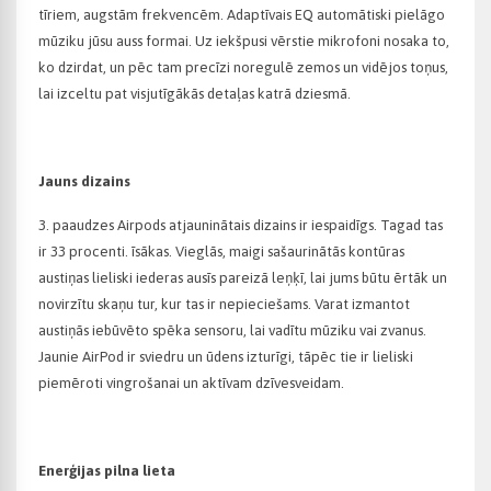
tīriem, augstām frekvencēm. Adaptīvais EQ automātiski pielāgo
mūziku jūsu auss formai. Uz iekšpusi vērstie mikrofoni nosaka to,
ko dzirdat, un pēc tam precīzi noregulē zemos un vidējos toņus,
lai izceltu pat visjutīgākās detaļas katrā dziesmā.
Jauns dizains
3. paaudzes Airpods atjauninātais dizains ir iespaidīgs. Tagad tas
ir 33 procenti. īsākas. Vieglās, maigi sašaurinātās kontūras
austiņas lieliski iederas ausīs pareizā leņķī, lai jums būtu ērtāk un
novirzītu skaņu tur, kur tas ir nepieciešams. Varat izmantot
austiņās iebūvēto spēka sensoru, lai vadītu mūziku vai zvanus.
Jaunie AirPod ir sviedru un ūdens izturīgi, tāpēc tie ir lieliski
piemēroti vingrošanai un aktīvam dzīvesveidam.
Enerģijas pilna lieta