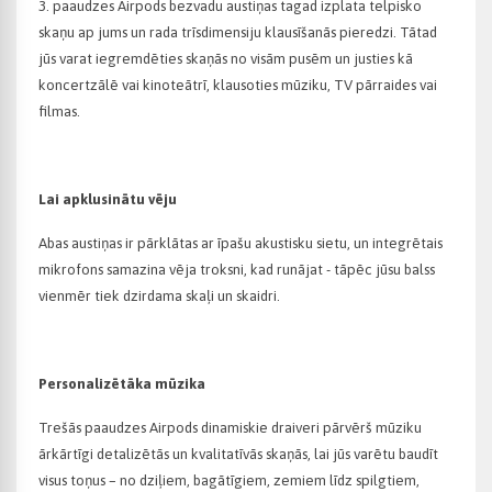
3. paaudzes Airpods bezvadu austiņas tagad izplata telpisko
skaņu ap jums un rada trīsdimensiju klausīšanās pieredzi. Tātad
jūs varat iegremdēties skaņās no visām pusēm un justies kā
koncertzālē vai kinoteātrī, klausoties mūziku, TV pārraides vai
filmas.
Lai apklusinātu vēju
Abas austiņas ir pārklātas ar īpašu akustisku sietu, un integrētais
mikrofons samazina vēja troksni, kad runājat - tāpēc jūsu balss
vienmēr tiek dzirdama skaļi un skaidri.
Personalizētāka mūzika
Trešās paaudzes Airpods dinamiskie draiveri pārvērš mūziku
ārkārtīgi detalizētās un kvalitatīvās skaņās, lai jūs varētu baudīt
visus toņus – no dziļiem, bagātīgiem, zemiem līdz spilgtiem,