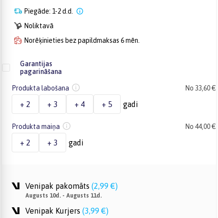
Piegāde: 1-2 d.d.
Noliktavā
Norēķinieties bez papildmaksas 6 mēn.
Garantijas
pagarināšana
Produkta labošana
No 33,60 €
+ 2
+ 3
+ 4
+ 5
gadi
Produkta maiņa
No 44,00 €
+ 2
+ 3
gadi
Venipak pakomāts
(
2,99 €
)
Augusts 10d. - Augusts 11d.
Venipak Kurjers
(
3,99 €
)